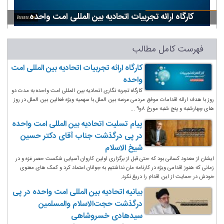
کارگاه ارائه تجربیات اتحادیه بین المللی امت واحده
فهرست کامل مطالب
کارگاه ارائه تجربیات اتحادیه بین المللی امت
واحده
کارگاه تجربه نگاری اتحادیه بین المللی امت واحده به مدت دو
روز با هدف ارائه اقدامات موفق مردمی عرصه بین الملل با سهمیه ویژه فعالین بین الملل در روز
های چهارشنبه و پنج شنبه مورخ ۸و۹ ...
پیام تسلیت اتحادیه بین المللی امت واحده
در پی درگذشت جناب آقای دکتر حسین
شیخ الاسلام
ایشان از معدود کسانی بود که حتی قبل از برگزاری اولین کاروان آسیایی شکست حصر غزه و در
زمانی که هنوز اقدامی ویژه در کارنامه مان نداشتیم به جوانان اعتماد کرد و کمک های معنوی
خودش در حمایت از این اقدام را دریغ نکرد.
بیانیه اتحادیه بین المللی امت واحده در پی
درگذشت حجت‌الاسلام والمسلمین
سیدهادی خسروشاهی