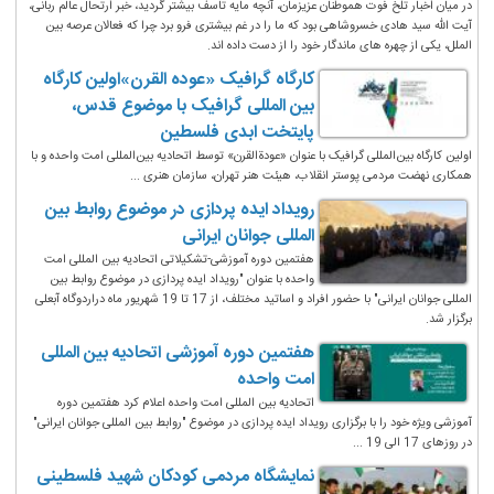
در میان اخبار تلخ فوت هموطنان عزیزمان، آنچه مایه تاسف بیشتر گردید، خبر ارتحال عالم ربانی،
آیت الله سید هادی خسروشاهی بود که ما را در غم بیشتری فرو برد چرا که فعالان عرصه بین
الملل، یکی از چهره های ماندگار خود را از دست داده اند.
کارگاه گرافیک «عوده القرن»اولین کارگاه
بین المللی گرافیک با موضوع قدس،
پایتخت ابدی فلسطین
اولین کارگاه بین‌المللی گرافیک با عنوان «عودةالقرن» توسط اتحادیه بین‌المللی امت واحده و با
همکاری نهضت مردمی پوستر انقلاب، هیئت هنر تهران، سازمان هنری ...
رویداد ایده پردازی در موضوع روابط بین
المللی جوانان ایرانی
هفتمین دوره آموزشی-تشکیلاتی اتحادیه بین المللی امت
واحده با عنوان "رویداد ایده پردازی در موضوع روابط بین
المللی جوانان ایرانی" با حضور افراد و اساتید مختلف، از 17 تا 19 شهریور ماه دراردوگاه آبعلی
برگزار شد.
هفتمین دوره آموزشی اتحادیه بین المللی
امت واحده
اتحادیه بین المللی امت واحده اعلام کرد هفتمین دوره
آموزشی ویژه خود را با برگزاری رویداد ایده پردازی در موضوع "روابط بین المللی جوانان ایرانی"
در روزهای 17 الی 19 ...
نمایشگاه مردمی کودکان شهید فلسطینی