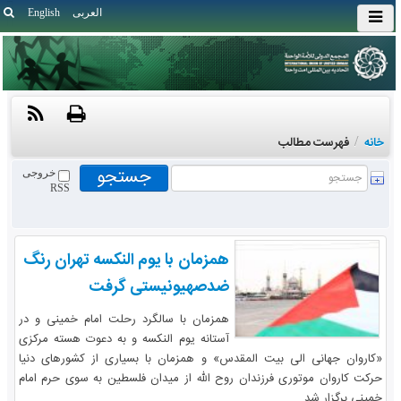
العربی
English
خانه
/
فهرست مطالب
خروجی
RSS
همزمان با یوم النکسه تهران رنگ
ضدصهیونیستی گرفت
همزمان با سالگرد رحلت امام خمینی و در
آستانه یوم النکسه و به دعوت هسته مرکزی
«کاروان جهانی الی بیت المقدس» و همزمان با بسیاری از کشورهای دنیا
حرکت کاروان موتوری فرزندان روح الله از میدان فلسطین به سوی حرم امام
خمینی برگزار شد.