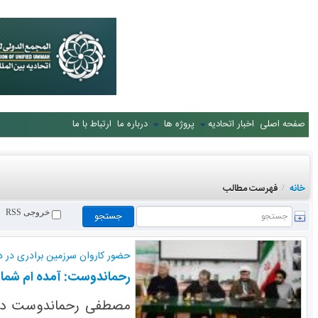
صفحه اصلی
اخبار اتحادیه
پروژه ها
درباره ما
ارتباط با ما
خانه
فهرست مطالب
/
خروجی RSS
حضور کاروان سرزمین برادری در د
رحماندوست: آمده ام شما ر
مصطفی رحماندوست در اد