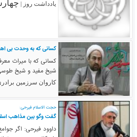
چهارشنبه ۲۹ 
یادداشت روز |
کسانی که به وحدت بی اهتما
کسانی که با میراث معرفت
شیخ مفید و شیخ طوسی و
کاروان سرزمین برادری
حجت الاسلام فیرحی:
گفت وگو بین مذاهب اسلام
داوود فیرحی: اگر جوام