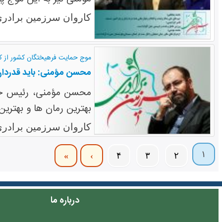
کاروان سرزمین برادری
موج حمایت فرهیختگان کشور از ک
محسن مؤمنی: باید قدردان
محسن مؤمنی، رئیس حوزه
بهترین رمان ها و بهتری
کاروان سرزمین برادری
۱
»
›
۴
۳
۲
درباره ما