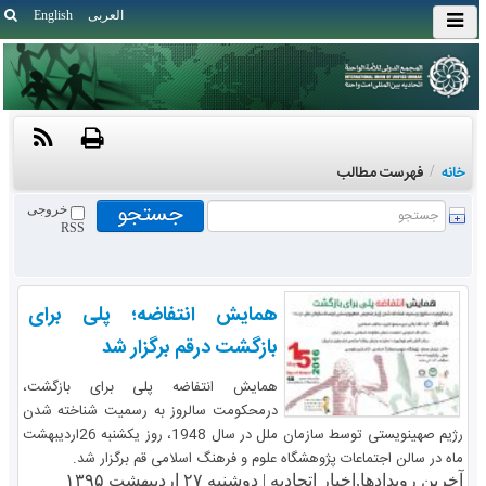
العربی
English
خانه
/
فهرست مطالب
خروجی
RSS
همایش انتفاضه؛ پلی برای
بازگشت درقم برگزار شد
همایش انتفاضه پلی برای بازگشت،
درمحکومت سالروز به رسمیت شناخته شدن
رژیم صهینویستی توسط سازمان ملل در سال 1948، روز یکشنبه 26اردیبهشت
ماه در سالن اجتماعات پژوهشگاه علوم و فرهنگ اسلامی قم برگزار شد.
آخرین رویدادها,اخبار اتحادیه |
دوشنبه ۲۷ اردیبهشت ۱۳۹۵