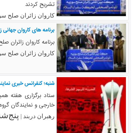
تشریح کردند
کاروان زائران صلح سو
برنامه های کاروان جهانی زا
برنامه کاروان زائران صل
کاروان زائران صلح سو
شنبه؛ کنفرانس خبری نماین
ستاد برگزاری هفته همبس
خارجی و نمایندگان گروه
پنج‌شنبه ۱۳ م
رهبران دربند |