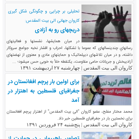
تحلیلی بر چرایی و چگونگی شکل گیری
کاروان جهانی الی بیت المقدس:
دریچه‎ای رو به آزادی
در میان همایش‎ها، نشست‎‎ها و فعالیت‎‎های
رسانه‎ایِ چندین‎ساله‎ای که عموما با تشکل‎ها، احزاب و اقشار نخبه جوامع سروکار
داشته، و در میان تلاش‎‎های دیپلماتیک و حمایت‎‎های مادی و معنوی از نهضت‎‎های
آزادی‎بخش و جریانات حامی مقاومت، یک‎نقطه خلأ به‎ خوبی حس می‎شود؛ ...
کاروان الی بیت المقدس |
چهارشنبه ۲۷ اردیبهشت ۱۳۹۱
برای اولین بار پرچم افغانستان در
جغرافیای فلسطین به اهتزار در
آمد
محمد مختار مفلح، عضو کاروان "الی بیت المقدس" از اهتزار پرچم افغانستان
برای نخستین بار در جغرافیای فلسطین خبر داد.
کاروان الی بیت المقدس |
پنج‌شنبه ۲۴ فروردین ۱۳۹۱
تصاویر راهپیمایی در حمایت از