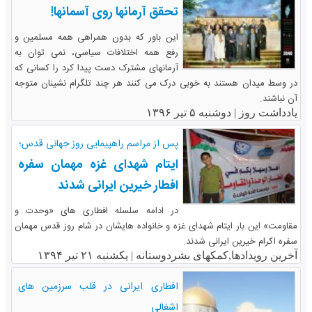
تحقق آرمانها روی آسمانها!
این باور که بدون همراهی همه مسلمین و
رفع همه اختلافات سیاسی، نمی توان به
آرمانهای مشترک دست پیدا کرد را کسانی که
در وسط میدان هستند به خوبی درک می کنند هر چند تلگرام نشینان متوجه
آن نباشند.
یادداشت روز |
دوشنبه ۵ تیر ۱۳۹۶
پس از مراسم راهپیمایی روز جهانی قدس؛
ایتام شهدای غزه مهمان سفره
افطار خیرین ایرانی شدند
در ادامه سلسله افطاری های «وحدت و
مقاومت» این بار ایتام شهدای غزه و خانواده هایشان در شام روز قدس مهمان
سفره اکرام خیرین ایرانی شدند.
آخرین رویدادها,کمکهای بشردوستانه |
یکشنبه ۲۱ تیر ۱۳۹۴
افطاری ایرانی در قلب سرزمین های
اشغالی