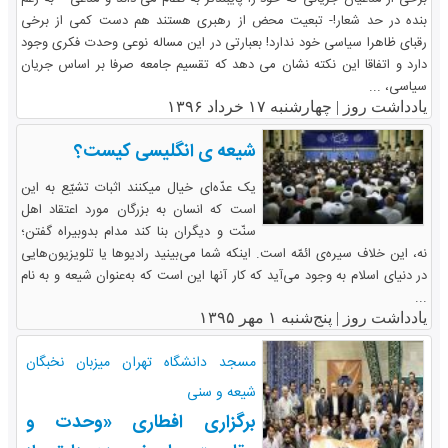
بنده در حد شعار!- تبعیت محض از رهبری هستند هم دست کمی از برخی
رقبای ظاهرا سیاسی خود ندارد! بعبارتی در این مساله نوعی وحدت فکری وجود
دارد و اتفاقا این نکته نشان می دهد که تقسیم جامعه صرفا بر اساس جریان
سیاسی، ...
یادداشت روز |
چهارشنبه ۱۷ خرداد ۱۳۹۶
شیعه ی انگلیسی کیست؟
یک عدّه‌ای خیال میکنند اثبات تشیّع به این
است که انسان به بزرگان مورد اعتقاد اهل
سنّت و دیگران بنا کند مدام بدوبیراه گفتن؛
نه، این خلاف سیره‌ی ائمّه است. اینکه شما می‌بینید رادیوها یا تلویزیون‌هایی
در دنیای اسلام به وجود می‌آید که کار آنها این است که به‌عنوان شیعه و به نام
...
یادداشت روز |
پنج‌شنبه ۱ مهر ۱۳۹۵
مسجد دانشگاه تهران میزبان نخبگان
شیعه و سنی
برگزاری افطاری «وحدت و