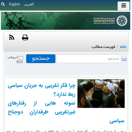
العربی
English
خانه
/
فهرست مطالب
خروجی
RSS
چرا فکر تقریبی به جریان سیاسی
ربط ندارد؟
نمونه هایی از رفتارهای
غیرتقریبی طرفداران دوجناح
سیاسی
برخی از مدعیان جریانی که خود را پایبندتر به نظام می داند و مدعی – به زعم