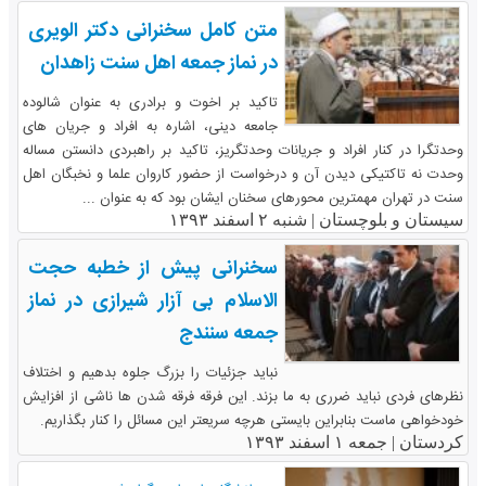
متن کامل سخنرانی دکتر الویری
در نماز جمعه اهل سنت زاهدان
تاکید بر اخوت و برادری به عنوان شالوده
جامعه دینی، اشاره به افراد و جریان های
وحدت­گرا در کنار افراد و جریانات وحدت­گریز، تاکید بر راهبردی دانستن مساله
وحدت نه تاکتیکی دیدن آن و درخواست از حضور کاروان علما و نخبگان اهل
سنت در تهران مهمترین محورهای سخنان ایشان بود که به عنوان ...
سیستان و بلوچستان |
شنبه ۲ اسفند ۱۳۹۳
سخنرانی پیش از خطبه حجت
الاسلام بی آزار شیرازی در نماز
جمعه سنندج
نباید جزئیات را بزرگ جلوه بدهیم و اختلاف
نظرهای فردی نباید ضرری به ما بزند. این فرقه فرقه شدن ها ناشی از افزایش
خودخواهی ماست بنابراین بایستی هرچه سریعتر این مسائل را کنار بگذاریم.
کردستان |
جمعه ۱ اسفند ۱۳۹۳