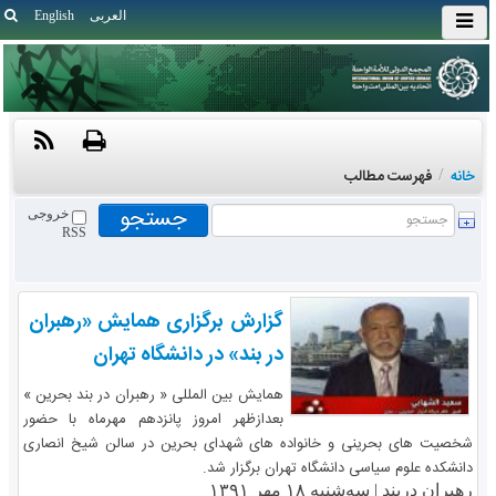
العربی
English
خانه
/
فهرست مطالب
خروجی
RSS
گزارش برگزاری همایش «رهبران
در بند» در دانشگاه تهران
همایش بین المللی « رهبران در بند بحرین »
بعدازظهر امروز پانزدهم مهرماه با حضور
شخصیت های بحرینی و خانواده های شهدای بحرین در سالن شیخ انصاری
دانشکده علوم سیاسی دانشگاه تهران برگزار شد.
رهبران دربند |
سه‌شنبه ۱۸ مهر ۱۳۹۱