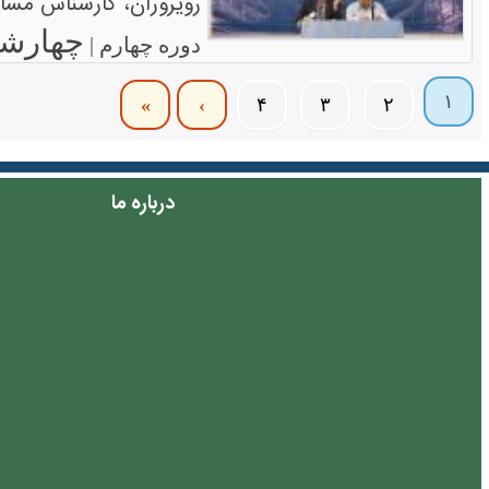
رویروران، کارشناس مسای
چهارشنبه ۲۶ تی
دوره چهارم |
۱
»
›
۴
۳
۲
درباره ما