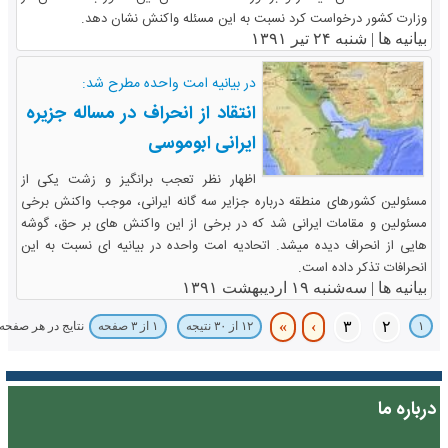
وزارت کشور درخواست کرد نسبت به این مسئله واکنش نشان دهد.
بیانیه ها |
شنبه ۲۴ تیر ۱۳۹۱
در بیانیه امت واحده مطرح شد:
انتقاد از انحراف در مساله جزیره
ایرانی ابوموسی
اظهار نظر تعجب برانگیز و زشت یکی از
مسئولین کشورهای منطقه درباره جزایر سه گانه ایرانی، موجب واکنش برخی
مسئولین و مقامات ایرانی شد که در برخی از این واکنش های بر حق، گوشه
هایی از انحراف دیده میشد. اتحادیه امت واحده در بیانیه ای نسبت به این
انحرافات تذکر داده است.
بیانیه ها |
سه‌شنبه ۱۹ اردیبهشت ۱۳۹۱
»
›
۳
۲
۱
نتایج در هر صفحه
۱۲ از ۳۰ نتیجه
۱ از ۳ صفحه
درباره ما