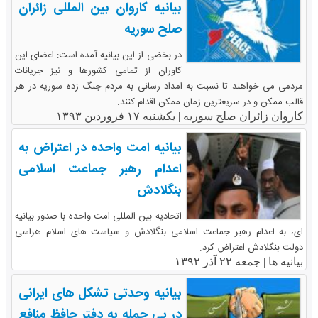
بیانیه کاروان بین المللی زائران
صلح سوریه
در بخضی از این بیانیه آمده است: اعضای این
کاوران از تمامی کشورها و نیز جریانات
مردمی می خواهند تا نسبت به امداد رسانی به مردم جنگ زده سوریه در هر
قالب ممکن و در سریعترین زمان ممکن اقدام کنند.
کاروان زائران صلح سوریه |
یکشنبه ۱۷ فروردین ۱۳۹۳
بیانیه امت واحده در اعتراض به
اعدام رهبر جماعت اسلامی
بنگلادش
اتحادیه بین المللی امت واحده با صدور بیانیه
ای، به اعدام رهبر جماعت اسلامی بنگلادش و سیاست های اسلام هراسی
دولت بنگلادش اعتراض کرد.
بیانیه ها |
جمعه ۲۲ آذر ۱۳۹۲
بیانیه وحدتی تشکل های ایرانی
در پی حمله به دفتر حافظ منافع