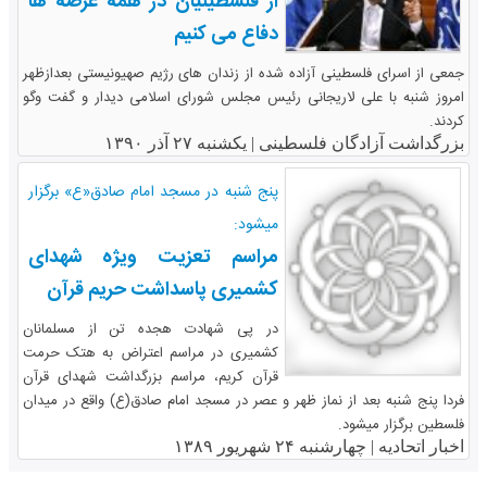
از فلسطینیان در همه عرصه ها
دفاع می کنیم
جمعی از اسرای فلسطینی آزاده شده از زندان های رژیم صهیونیستی بعدازظهر
امروز شنبه با علی لاریجانی رئیس مجلس شورای اسلامی دیدار و گفت وگو
کردند.
بزرگداشت آزادگان فلسطینی |
یکشنبه ۲۷ آذر ۱۳۹۰
پنج شنبه در مسجد امام صادق«ع» برگزار
میشود:
مراسم تعزیت ویژه شهدای
کشمیری پاسداشت حریم قرآن
در پی شهادت هجده تن از مسلمانان
کشمیری در مراسم اعتراض به هتک حرمت
قرآن کریم، مراسم بزرگداشت شهدای قرآن
فردا پنج شنبه بعد از نماز ظهر و عصر در مسجد امام صادق(ع) واقع در میدان
فلسطین برگزار میشود.
اخبار اتحادیه |
چهارشنبه ۲۴ شهریور ۱۳۸۹