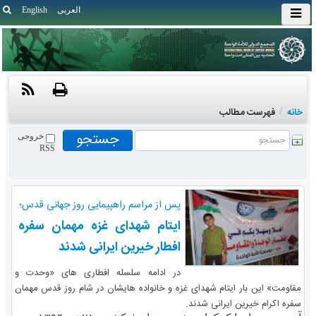
العربی
English
خانه
/
فهرست مطالب
خروجی
RSS
پس از مراسم راهپیمایی روز جهانی قدس؛
ایتام شهدای غزه مهمان سفره
افطار خیرین ایرانی شدند
در ادامه سلسله افطاری های «وحدت و
مقاومت» این بار ایتام شهدای غزه و خانواده هایشان در شام روز قدس مهمان
سفره اکرام خیرین ایرانی شدند.