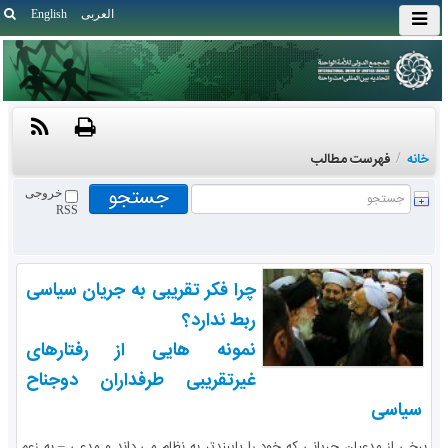
العربی
English
خانه
/
فهرست مطالب
خروجی
RSS
چرا فکر تقریبی به جریان سیاسی
ربط ندارد؟
نمونه هایی از رفتارهای
غیرتقریبی طرفداران دوجناح
سیاسی
برخی از مدعیان جریانی که خود را پایبندتر به نظام می داند و مدعی – به زعم