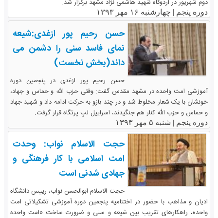
دوم شهریور در اردوگاه شهید هاشمی نژاد مشهد برگزار شد.
دوره پنجم |
چهارشنبه ۱۶ مهر ۱۳۹۳
حسن رحیم پور ازغدی:شیعه
نمای فاسد سنی را دشمن می
داند(بخش نخست)
حسن رحیم پور ازغدی در پنجمین دوره
آموزشی امت واحده در مشهد مقدس گفت: وقتی حزب الله و حماس و جهاد،
خونشان با یک شعار مخلوط شد و در چند بازو به حرکت ادامه داد و شهید جهاد
و حماس و حزب الله کنار هم جنگیدند، اسراییل لبِ پرتگاه قرار گرفت.
دوره پنجم |
شنبه ۵ مهر ۱۳۹۳
حجت الاسلام نواب: وحدت
امت اسلامی با کار فرهنگی و
جهادی شدنی است
حجت الاسلام ابوالحسن نواب، رییس دانشگاه
ادیان و مذاهب با حضور در اختتامیه پنجمین دوره آموزشی تشکیلاتی امت
واحده، راهکارهای تقریب بین شیعه و سنی و ضرورت ساخت «امت واحده