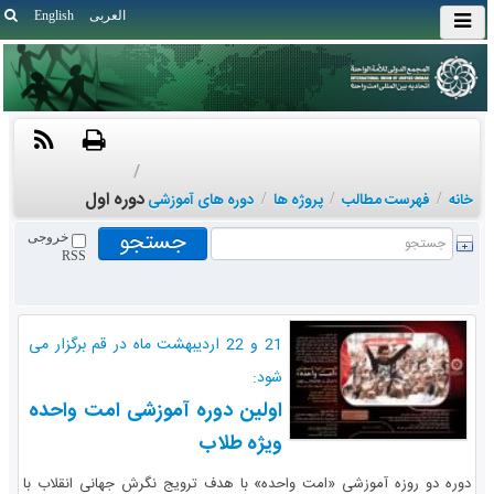
العربی
English
/
دوره اول
خانه
/
فهرست مطالب
/
پروژه ها
/
دوره های آموزشی
خروجی
RSS
21 و 22 اردیبهشت ماه در قم برگزار می
شود:
اولین دوره آموزشی امت واحده
ویژه طلاب
دوره دو روزه آموزشی «امت واحده» با هدف ترویج نگرش جهانی انقلاب با