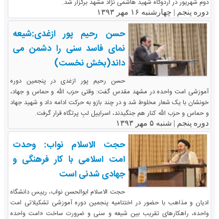
دوم شهریور در اردوگاه شهید هاشمی نژاد مشهد برگزار شد.
دوره پنجم |
چهارشنبه ۱۶ مهر ۱۳۹۳
حسن رحیم پور ازغدی:شیعه
نمای فاسد سنی را دشمن می
داند(بخش نخست)
حسن رحیم پور ازغدی در پنجمین دوره
آموزشی امت واحده در مشهد مقدس گفت: وقتی حزب الله و حماس و جهاد،
خونشان با یک شعار مخلوط شد و در چند بازو به حرکت ادامه داد و شهید جهاد
و حماس و حزب الله کنار هم جنگیدند، اسراییل لبِ پرتگاه قرار گرفت.
دوره پنجم |
شنبه ۵ مهر ۱۳۹۳
حجت الاسلام نواب: وحدت
امت اسلامی با کار فرهنگی و
جهادی شدنی است
حجت الاسلام ابوالحسن نواب، رییس دانشگاه
ادیان و مذاهب با حضور در اختتامیه پنجمین دوره آموزشی تشکیلاتی امت
واحده، راهکارهای تقریب بین شیعه و سنی و ضرورت ساخت «امت واحده