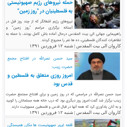
حمله نیروهای رژیم صهیونیستی
به فلسطینیان در "روز زمین"
نیروهای رژیم اشغالگر که از چند روز قبل در
آستانه برگزاری مراسم "روز زمین" و
راهپیمایی جهانی الی بیت المقدس درحال آماده باش کامل بودند، با حمله به
تظاهرات کنندگان فلسطینی، ده ها نفر را مجروح کردند.
کاروان الی بیت المقدس |
شنبه ۱۲ فروردین ۱۳۹۱
سید حسن نصرالله در افتتاح مجمع
حضرت زینب:
امروز روزی متعلق به فلسطین و
قدس بود
سید حسن نصرالله در مراسمی که در روز زمین و برای افتتاح مجتمع حضرت
زینب برگزار شد گفت:امروز روز دیگری بود که درب خانه همه مسلمانان را کوبید
و به آنان یادآوری کرد که همه آنها در قبال قدس و فلسطین مسوولیت دارند.
کاروان الی بیت المقدس |
شنبه ۱۲ فروردین ۱۳۹۱
قلعه غرور صهیونیست ها مکان همبستگی