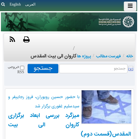
العربی
English
/
کاروان الی بیت المقدس
خانه
/
فهرست مطالب
/
پروژه ها
خروجی
RSS
با حضور حسین رویوران، فروز رجایی‎فر و
سیدسلیم غفوری برگزار شد
میزگرد بررسی ابعاد برگزاری
کاروان الی بیت
المقدس(قسمت دوم)