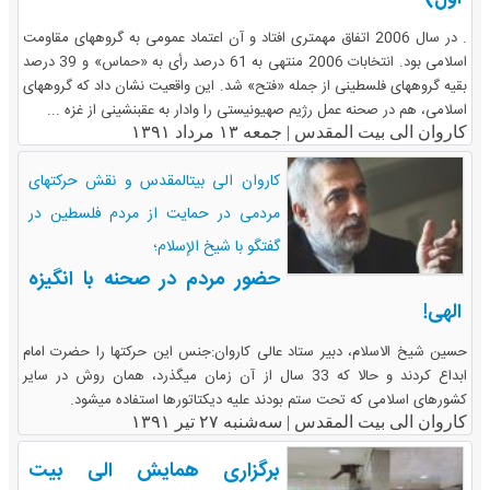
. در سال 2006 اتفاق مهم‎تری افتاد و آن اعتماد عمومی به گروه‎‎های مقاومت
اسلامی بود. انتخابات 2006 منتهی به 61 درصد رأی به «حماس» و 39 درصد
بقیه گروه‎‎های فلسطینی از جمله «فتح» شد. این واقعیت نشان داد که گروه‎‎های
اسلامی، هم در صحنه عمل رژیم صهیونیستی را وادار به عقب‎نشینی از غزه ...
کاروان الی بیت المقدس |
جمعه ۱۳ مرداد ۱۳۹۱
کاروان الی بیت‎المقدس و نقش حرکتهای
مردمی در حمایت از مردم فلسطین در
گفتگو با شیخ الإسلام؛
حضور مردم در صحنه با انگیزه
الهی!
حسین شیخ الاسلام، دبیر ستاد عالی کاروان:جنس این حرکتها را حضرت امام
ابداع کردند و حالا که 33 سال از آن زمان میگذرد، همان روش در سایر
کشورهای اسلامی که تحت ستم بودند علیه دیکتاتورها استفاده میشود.
کاروان الی بیت المقدس |
سه‌شنبه ۲۷ تیر ۱۳۹۱
برگزاری همایش الی بیت