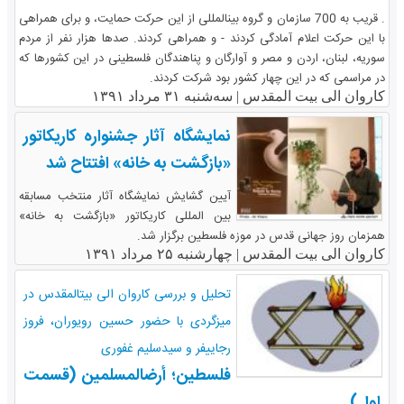
. قریب به 700 سازمان و گروه بین‎المللی از این حرکت حمایت، و برای همراهی
با این حرکت اعلام آمادگی کردند - و همراهی کردند. صد‎ها هزار نفر از مردم
سوریه، لبنان، اردن و مصر و آوارگان و پناهندگان فلسطینی در این کشور‎ها که
در مراسمی که در این چهار کشور بود شرکت کردند.
کاروان الی بیت المقدس |
سه‌شنبه ۳۱ مرداد ۱۳۹۱
نمایشگاه آثار جشنواره کاریکاتور
«بازگشت به خانه» افتتاح شد
آیین گشایش نمایشگاه آثار منتخب مسابقه
بین المللی کاریکاتور «بازگشت به خانه»
همزمان روز جهانی قدس در موزه فلسطین برگزار شد.
کاروان الی بیت المقدس |
چهارشنبه ۲۵ مرداد ۱۳۹۱
تحلیل و بررسی کاروان الی بیت‎المقدس در
میزگردی با حضور حسین رویوران، فروز
رجایی‎فر و سیدسلیم غفوری
فلسطین؛ أرض‎المسلمین (قسمت
اول)