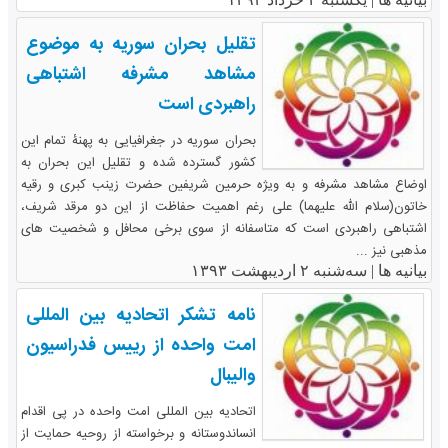
تقلیل بحران سوریه به موضوع
مشاهد مشرفه اشتباهی
راهبردی است
بحران سوریه در جغرافیایی به پهنۀ تمام این
کشور گسترده شده و تقلیل این بحران به
اوضاع مشاهد مشرفه و به ویژه حرمین شریفین حضرت زینب کبری و رقیه
خاتون(سلام الله علیهما) علی رغم اهمیت حفاظت از این دو مرقد شریف،
اشتباهی راهبردی است که متاسفانه از سوی برخی محافل و شخصیت های
مذهبی نیز ...
بیانیه ها |
سه‌شنبه ۲ اردیبهشت ۱۳۹۳
نامه تشکر اتحادیه بین المللی
امت واحده از رییس فدراسیون
والیبال
اتحادیه بین المللی امت واحده در پی اقدام
انساندوستانه و برخواسته از روحیه حمایت از