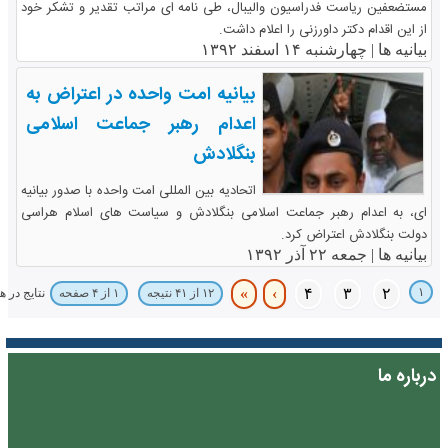
مستضعفین ریاست فدراسیون والیبال، طی نامه ای مراتب تقدیر و تشکر خود
از این اقدام دکتر داورزنی را اعلام داشت.
بیانیه ها |
چهارشنبه ۱۴ اسفند ۱۳۹۲
بیانیه امت واحده در اعتراض به
اعدام رهبر جماعت اسلامی
بنگلادش
اتحادیه بین المللی امت واحده با صدور بیانیه
ای، به اعدام رهبر جماعت اسلامی بنگلادش و سیاست های اسلام هراسی
دولت بنگلادش اعتراض کرد.
بیانیه ها |
جمعه ۲۲ آذر ۱۳۹۲
»
›
۴
۳
۲
۱
نتایج در 
۱۲ از ۴۱ نتیجه
۱ از ۴ صفحه
درباره ما