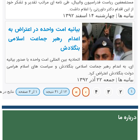
مستضعفین ریاست فدراسیون والیبال، طی نامه ای مراتب تقدیر و تشکر خود
از این اقدام دکتر داورزنی را اعلام داشت.
بیانیه ها |
چهارشنبه ۱۴ اسفند ۱۳۹۲
بیانیه امت واحده در اعتراض به
اعدام رهبر جماعت اسلامی
بنگلادش
اتحادیه بین المللی امت واحده با صدور بیانیه
ای، به اعدام رهبر جماعت اسلامی بنگلادش و سیاست های اسلام هراسی
دولت بنگلادش اعتراض کرد.
بیانیه ها |
جمعه ۲۲ آذر ۱۳۹۲
»
›
۴
۳
۲
۱
نتایج در 
۱۲ از ۴۱ نتیجه
۱ از ۴ صفحه
درباره ما