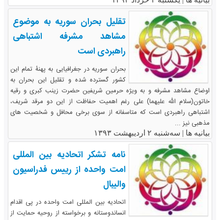
تقلیل بحران سوریه به موضوع
مشاهد مشرفه اشتباهی
راهبردی است
بحران سوریه در جغرافیایی به پهنۀ تمام این
کشور گسترده شده و تقلیل این بحران به
اوضاع مشاهد مشرفه و به ویژه حرمین شریفین حضرت زینب کبری و رقیه
خاتون(سلام الله علیهما) علی رغم اهمیت حفاظت از این دو مرقد شریف،
اشتباهی راهبردی است که متاسفانه از سوی برخی محافل و شخصیت های
مذهبی نیز ...
بیانیه ها |
سه‌شنبه ۲ اردیبهشت ۱۳۹۳
نامه تشکر اتحادیه بین المللی
امت واحده از رییس فدراسیون
والیبال
اتحادیه بین المللی امت واحده در پی اقدام
انساندوستانه و برخواسته از روحیه حمایت از