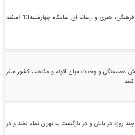
کاروان 'ایران، سرزمین برادری' متشکل از 35 تن از نخبگان دانشگاهی، حوزوی، فرهنگی، هنری و رسانه ای شامگاه چهارشنبه13 اسفند
 20 چهارشنبه(18 اسفند) در راستای افزایش همبستگی و وحدت میان اقوام و مذاهب کشور سفر
نند.
 روزه در پایان و در بازگشت به تهران تمام نشد و در