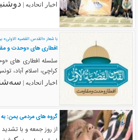
دوشنبه ۱۵ تیر 
اخبار اتحادیه |
با شعار «القدس القضیه الاولی» بر
افطاری های «وحدت و مقا
سلسله افطاری های «وح
کراچی، اسلام آباد، تونس
سه‌شنبه ۹ تی
اخبار اتحادیه |
گروه های مردمی یمن: به د
از روز جمعه و با تشدی