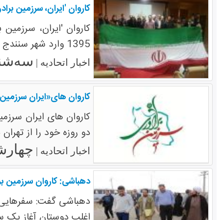
کاروان 'ایران، سرزمین برا
1395 وارد شهر سنندج شده و به مدت 2 روز مهمان مردم این استان است.
سه‌شنبه ۲۴ اسف
اخبار اتحادیه |
کاروان های«ایران سرزمین ب
دو روزه خود را از تهران
چهارشنبه ۱۸ ا
اخبار اتحادیه |
دهباشی: کاروان سرزمین بر
دهباشی گفت: سفرهایی مث
اغلب دوستان آغاز یک س