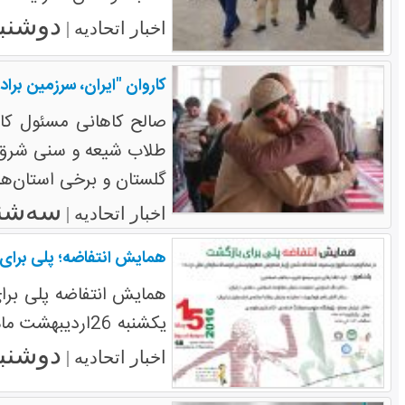
دوشنبه ۲۳ اسفند
اخبار اتحادیه |
کاروان "ایران، سرزمین برادری (۲)" با هدف تقویت ارتباطات میان نخبگان شیعه و سنی در ایران وارد
صالح کاهانی مسئول کار
گلستان و برخی استان‌ها
سه‌شنبه ۲۴ اسف
اخبار اتحادیه |
همایش انتفاضه؛ پلی برای 
یکشنبه 26اردیبهشت ماه در سالن اجتماعات پژوهشگاه علوم و فرهنگ اسلامی قم برگزار شد.
دوشنبه ۲۷ اردیبهشت
اخبار اتحادیه |