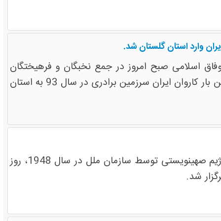
فاق اسلامی صبح امروز در جمع نخبگان و فرهیختگان
طلاب شیعه و سنی شرق گلستان در دانشگاه گنبدکاووس اظهار داشت: برای نخستین بار کاروان ایران سرزمین برادری در سال 93 به استان
همایش انتفاضه پلی برای بازگشت، درمحکومت سالروز به رسمیت شناخته شدن رژیم صهینویستی توسط سازمان ملل در سال 1948، روز