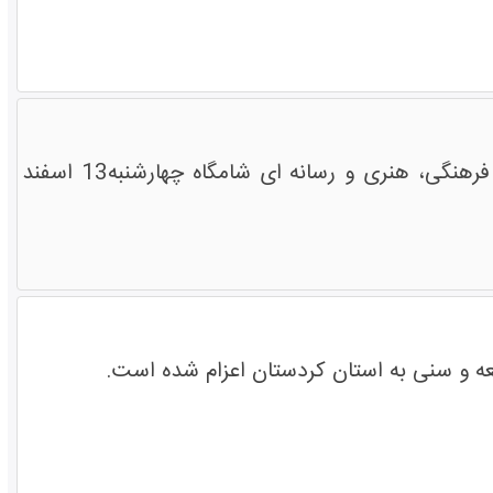
کاروان 'ایران، سرزمین برادری' متشکل از 35 تن از نخبگان دانشگاهی، حوزوی، فرهنگی، هنری و رسانه ای شامگاه چهارشنبه13 اسفند
عه و سنی به استان کردستان اعزام شده است.