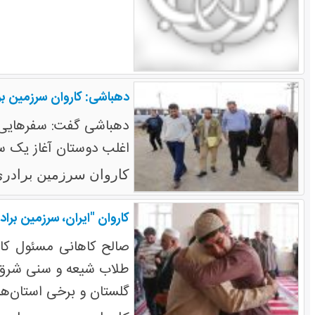
دهباشی: کاروان سرزمین بر
دهباشی گفت: سفرهایی مث
اغلب دوستان آغاز یک س
کاروان سرزمین برادری
کاروان "ایران، سرزمین برادری (۲)" با هدف تقویت ارتباطات میان نخبگان شیعه و سنی در ایران وارد
صالح کاهانی مسئول کار
گلستان و برخی استان‌ها