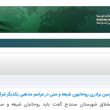
مین برادری:روحانیون شیعه و سنی در مراسم مذهبی یکدیگر شرک
لاق شهرستان سنندج گفت: باید روحانیان شیعه و سنی