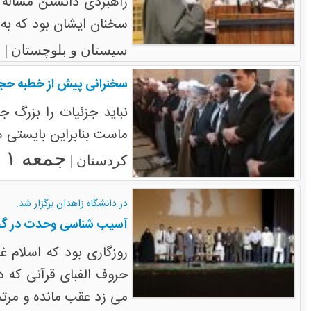
راهبردی دانستن مساله 
سخنان ایشان بود که به ع
ش
سیستان و بلوچستان |
سخنرانی پیش از خطبه حجت 
نباید جزئیات را بزرگ 
ماست بنابراین بایستی هر
جمعه ۱ اسفند ۱۳۹۳
کردستان |
در دانشگاه زاهدان برگزار شد:
آسیب شناسی وحدت در گف
روزگاری بود که اسلام غ
حروف الفبای قرآنی که د
می زد عقب مانده و مرتج