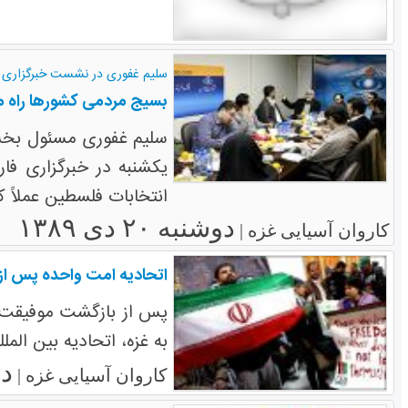
سلیم غفوری در نشست خبرگزاری 
بسیج مردمی کشورها راه مق
سلیم غفوری مسئول بخش 
انتخابات فلسطین عملاً ک
دوشنبه ۲۰ دی ۱۳۸۹
کاروان آسیایی غزه |
اتحادیه امت واحده پس از ب
پس از بازگشت موفیقت آ
به غزه، اتحادیه بین المل
دوش
کاروان آسیایی غزه |