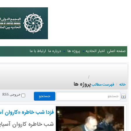
صفحه اصلی
اخبار اتحادیه
پروژه ها
درباره ما
ارتباط با ما
/
پروژه ها
خانه
فهرست مطالب
/
خروجی RSS
فزدا شب خاطره «کاروان آس
شب خاطره کاروان آسیای