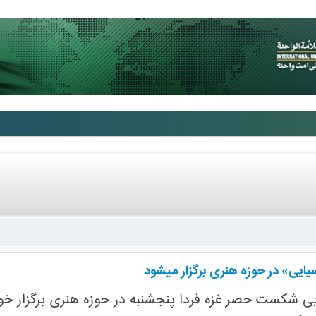
یایی» در حوزه هنری برگزار میشود
ی شکست حصر غزه فردا پنجشنبه در حوزه هنری برگزار خو