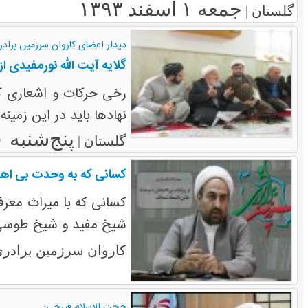
جمعه ۱ اسفند ۱۳۹۳
گلستان |
دیدار اعضای کاروان سرزمین برادر
گلایه آیت الله نورمفیدی
رخی حرکات و اشعاری ک
نهادها باید در این زمین
پنج‌شنبه ۳۰ بهمن ۱۳۹۳
گلستان |
کسانی که به وحدت بی اهتما
کسانی که با میراث معرفت
شیخ مفید و شیخ طوسی و
کاروان سرزمین برادری
حجت الاسلام فیرحی: