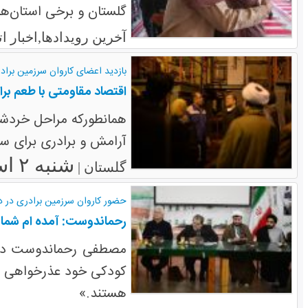
گلستان و برخی استان‌ها
آخرین رویدادها,اخبار 
بازدید اعضای کاروان سرزمین برادری
اقتصاد مقاومتی با طعم ب
همانطورکه مراحل خردشد
آرامش و برادری برای س
شنبه ۲ اسفند ۱۳۹۳
گلستان |
حضور کاروان سرزمین برادری در د
رحماندوست: آمده ام شما ر
مصطفی رحماندوست در اد
کودکی خود عذرخواهی کر
هستند.»