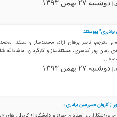
دوشنبه ۲۷ بهمن ۱۳۹۳
 |
برادرری" پیوستند
ه و مترجم، ناصر برهان آزاد، مستندساز و منتقد، محم
دی زمان پور کیاسری، مستندساز و کارگردان، ماشاءالله ش
یه ...
دوشنبه ۲۷ بهمن ۱۳۹۳
 |
از کاروان «سرزمین برادری»‎
ن، ورزشکاران و استادان حوزه و دانشگاه از کاروان های 