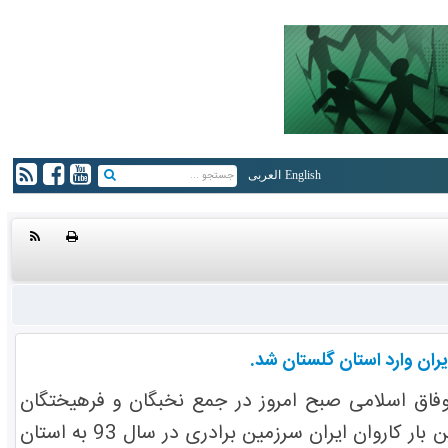
English
العربی
فاق اسلامی صبح امروز در جمع نخبگان و فرهیختگان
طلاب شیعه و سنی شرق گلستان در دانشگاه گنبدکاووس اظهار داشت: برای نخستین بار کاروان ایران سرزمین برادری در سال 93 به استان