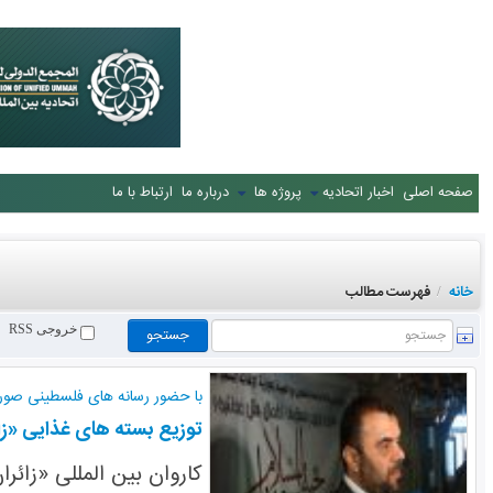
صفحه اصلی
اخبار اتحادیه
پروژه ها
درباره ما
ارتباط با ما
خانه
فهرست مطالب
/
خروجی RSS
با حضور رسانه های فلسطینی صور
توزیع بسته های غذایی «ز
کاروان بین المللی «زائ