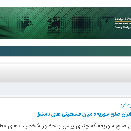
ت گرفت:
ائران صلح سوریه» میان فلسطینی های دمشق
ران صلح سوریه» که چندی پیش با حضور شخصیت های مطرح ا