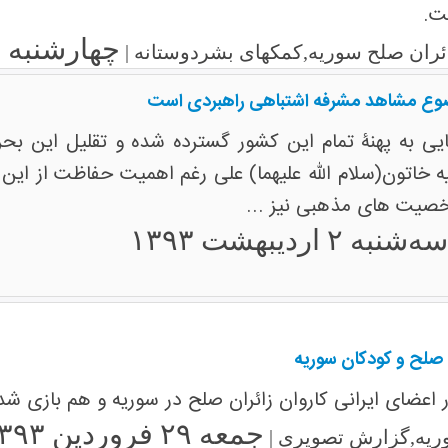
ت.
چهارشنبه ۱۰ اردیبهشت ۱۳۹۳
زائران صلح سوریه,کمکهای بشردوستانه |
ضوع مشاهد مشرفه اشتباهی راهبردی است
ایی به پهنۀ تمام این کشور گسترده شده و تقلیل این ب
خاتون(سلام الله علیهما) علی رغم اهمیت حفاظت از این 
یت های مذهبی نیز ...
ه‌شنبه ۲ اردیبهشت ۱۳۹۳
ن صلح و کودکان سوریه
اعضای ایرانی کاروان زائران صلح در سوریه و هم بازی ش
جمعه ۲۹ فروردین ۱۳۹۳
ریه,گزارش تصویری |