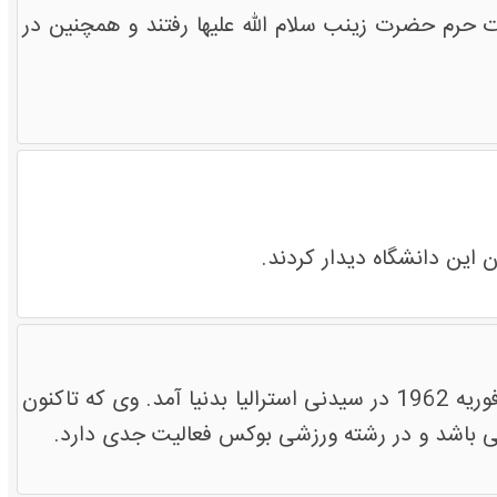
 حرم حضرت زینب سلام الله علیها رفتند و همچنین در
 این دانشگاه دیدار کردند.
پدر دیوید اسمیت" از چهره های سرشناس کاروان بین المللی "زائران صلح"، در 17 فوریه 1962 در سیدنی استرالیا بدنیا آمد. وی که تاکنون
 می باشد و در رشته ورزشی بوکس فعالیت جدی دارد.