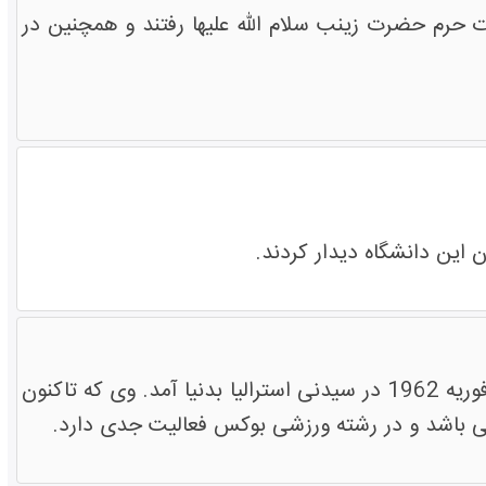
 حرم حضرت زینب سلام الله علیها رفتند و همچنین در
 این دانشگاه دیدار کردند.
پدر دیوید اسمیت" از چهره های سرشناس کاروان بین المللی "زائران صلح"، در 17 فوریه 1962 در سیدنی استرالیا بدنیا آمد. وی که تاکنون
 می باشد و در رشته ورزشی بوکس فعالیت جدی دارد.