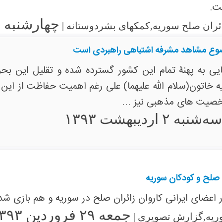
ت.
چهارشنبه ۱۰ اردیبهشت ۱۳۹۳
زائران صلح سوریه,کمکهای بشردوستانه |
ضوع مشاهد مشرفه اشتباهی راهبردی است
ایی به پهنۀ تمام این کشور گسترده شده و تقلیل این ب
خاتون(سلام الله علیهما) علی رغم اهمیت حفاظت از این 
یت های مذهبی نیز ...
ه‌شنبه ۲ اردیبهشت ۱۳۹۳
ن صلح و کودکان سوریه
اعضای ایرانی کاروان زائران صلح در سوریه و هم بازی ش
جمعه ۲۹ فروردین ۱۳۹۳
ریه,گزارش تصویری |