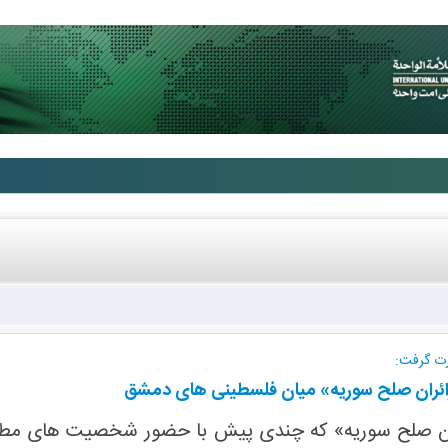
ت گرفت:
ائران صلح سوریه» میان فلسطینی های دمشق
ران صلح سوریه» که چندی پیش با حضور شخصیت های مطرح ا