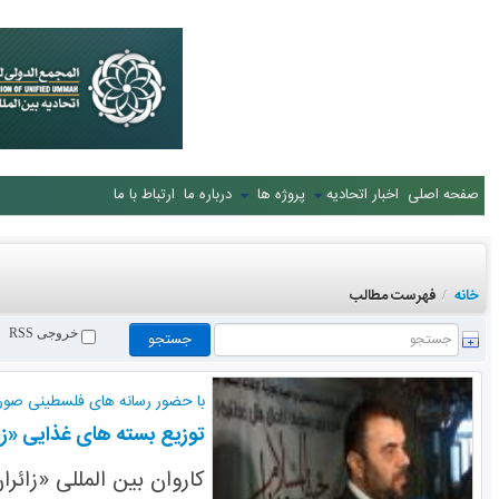
صفحه اصلی
اخبار اتحادیه
پروژه ها
درباره ما
ارتباط با ما
خانه
فهرست مطالب
/
خروجی RSS
با حضور رسانه های فلسطینی صور
توزیع بسته های غذایی «ز
کاروان بین المللی «زائ