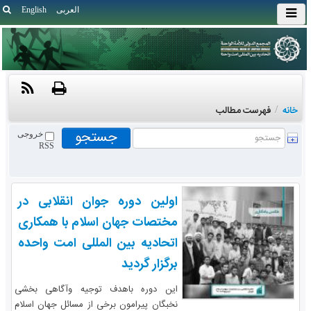
العربی
English
خانه
/
فهرست مطالب
خروجی
RSS
اولین دوره جوان انقلابی در
مختصات جهان اسلام با همکاری
اتحادیه بین المللی امت واحده
برگزار گردید
این دوره باهدف توجیه وآگاهی بخشی
نخبگان پیرامون برخی از مسائل جهان اسلام