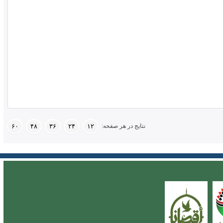
نتایج در هر صفحه:
۶۰
۴۸
۳۶
۲۴
۱۲