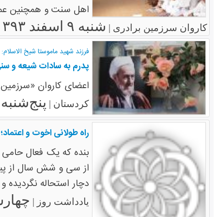
اهل سنت و همچنین عمق
شنبه ۹ اسفند ۱۳۹۳
کاروان سرزمین برادری |
فرزند شهید ماموستا شیخ الاسلام:
پدرم به سادات شیعه و سن
اعضای کاروان «سرزمین ب
پنج‌شنبه ۳۰ بهمن ۱۳۹۳
کردستان |
راه طولانی اخوت و اعتماد؛
بنده که یک فعال حامی 
از سی و شش سال از پی
دچار استحاله نگردیده و ب
چهارشنبه ۲۹ 
یادداشت روز |