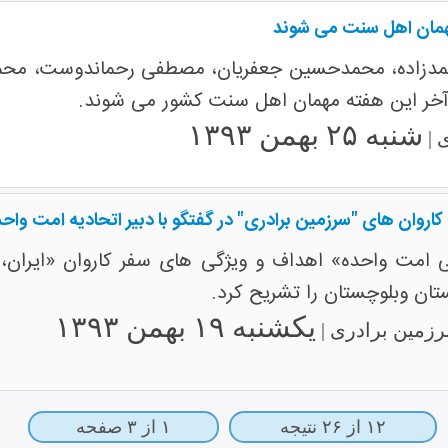
همان اهل سنت می شوند
حمدزاده، محمدحسین جعفریان، مصطفی رحماندوست، محم
آخر این هفته مهمان اهل سنت کشور می شوند.
شنبه ۲۵ بهمن ۱۳۹۳
 |
کاروان های "سرزمین برادری" در گفتگو با دبیر اتحادیه امت واح
للی امت واحده» اهداف و ویژگی های سفر کاروان «ایران
ان وبلوچستان را تشریح کرد.
یکشنبه ۱۹ بهمن ۱۳۹۳
رزمین برادری |
۱۲ از ۲۶ نتیجه
۱ از ۳ صفحه