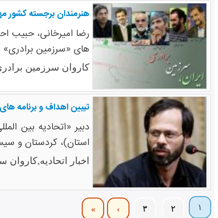
هنرمندان برجسته کشور م
رضا امیرخانی، حبیب ا
های «سرزمین برادری» 
کاروان سرزمین برادری
تبیین اهداف و برنامه های 
دبیر «اتحادیه بین الم
استان)، کردستان و سیست
اخبار اتحادیه,کاروان س
۱
»
›
۳
۲