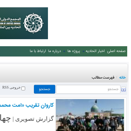
صفحه اصلی
اخبار اتحادیه
پروژه ها
درباره ما
ارتباط با ما
خانه
فهرست مطالب
/
خروجی RSS
کاروان تقریب «امت محمد»
چهارشنب
گزارش تصویری |