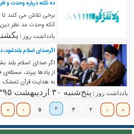
ده نکته درباره وحدت و افر
برخی تلاش می کنند تا 
آنکه وحدت مد نظر دین 
یکشنبه ۹ خرداد
یادداشت روز |
اگرصدای اسلام بلندشود، دی
اگر صدای اسلام بلند بشو
از یادها ببرند، مسئله‌ی
به هدایت قرآن تمسّک ..
پنج‌شنبه ۳۰ اردیبهشت ۱۳۹۵
یادداشت روز |
۴
»
›
۵
۳
۲
‹
«