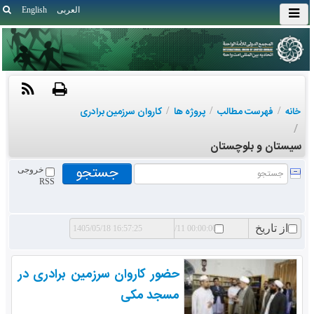
العربی
English
خانه
/
فهرست مطالب
/
پروژه ها
/
کاروان سرزمین برادری
/
سیستان و بلوچستان
خروجی
RSS
از تاریخ
تا تاریخ
حضور کاروان سرزمین برادری در
مسجد مکی