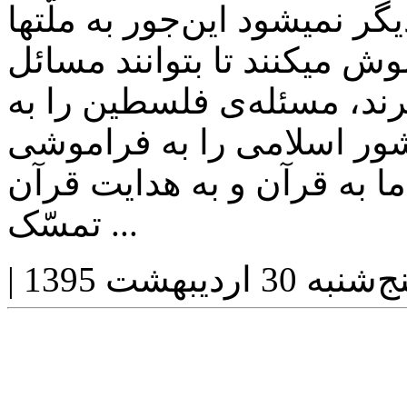
گر نمیشود این‌جور به ملّتها
ش میکنند تا بتوانند مسائل
رند، مسئله‌ی فلسطین را به
ر اسلامی را به فراموشی
ما به قرآن و به هدایت قرآن
تمسّک ...
‌شنبه 30 اردیبهشت 1395
|