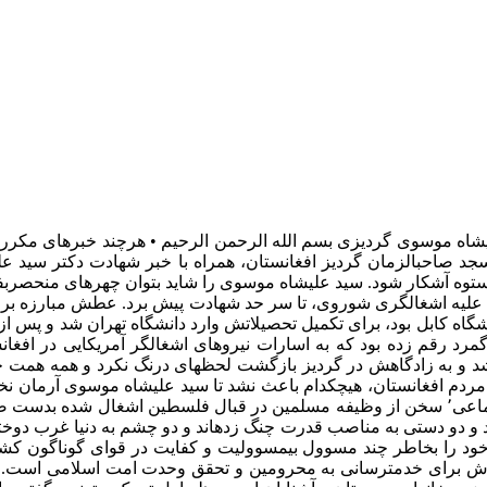
ی‏شاه موسوی گردیزی بسم الله الرحمن الرحیم • هرچند خبرهای مکرر شها
جد صاحب­الزمان گردیز افغانستان، همراه با خبر شهادت دکتر سید علی
لیه اشغال­گری شوروی، تا سر حد شهادت پیش برد. عطش مبارزه برای عدا
شگاه کابل بود، برای تکمیل تحصیلاتش وارد دانشگاه تهران شد و پس
مرد رقم زده بود که به اسارات نیروهای اشغال­گر آمریکایی در افغانس
اد شد و به زادگاه­ش در گردیز بازگشت لحظه­ای درنگ نکرد و همه ه
اکت مردم افغانستان، هیچ­کدام باعث نشد تا سید علی­شاه موسوی آر
از یاد ببرد؛ چه آنکه در آخرین یادداشت منتشره از او در شبکه­های اجتماعی٬ سخن از وظیفه مسلمین
 خود را بخاطر چند مسوول بی­مسوولیت و کفایت در قوای گوناگون ک
ش برای خدمت­رسانی به محرومین و تحقق وحدت امت اسلامی است. باشد ک