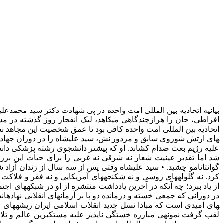
بیانیه اتحادیه بین المللی امت واحده در پی شهادت دکتر سید محمدعل
افراطی، جان را هرازچندگاهی می­کاهد، لیک انفجار روز گذشته در مس
های ارتش شوروی سابق و مزدوران­ش، سید علی­شاه را در دوران جهاد ع
علیه رژیم بعث صدام کشاند. او که پیش­تر دانشجوی رشته پزشکی دان
شد اما تقدیر عینیت شعار نه شرقی نه غربی را برای حیات این بزرگ­
گوانتانامو چشید. • سید علی­شاه وقتی پس از سه سال از زندان آز
کرد. نه گلوله­های روسی و نه شکنجه­های آمریکایی و نه فقر و فل
های امیدی است که مبادا نسل جدید انقلاب اسلامی ایران ریشه­های
لقب گرفت نمونه­ی مبارزه خستگی ناپذیر علیه مستکبرین عالم و تلا