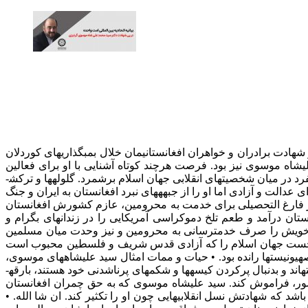
دت برادران و خواهران افغانستانی­مان خلال بمب­گذاری­های کوردلان
­شاه موسوی نیز بود. فرصت هرچند کوتاه آشنایی با او برای فعالین
اتحادیه بین المللی امت واحده کافی بود تا عمق شخصیت این مجاهد نستوه آشکار شود. سید علی­شاه موسوی را شاید بتوان چهره­ای منحصربفرد در میان شخصیت­های انقلابی جهان اسلام برشمرد. گلوله­ها و ترکش­
لت و آزادی اما او را از جبهه­های نبرد افغانستان به ایران و جنگ
 از فارغ التحصیلی برای خدمت به محرومین، عازم کشورش افغانستان
تان درآمد و طعم تلخ دموکراسی آمریکایی را در زندان­های بگرام و
مت خویش را صرف خدمت­رسانی به محرومین و نیز وحدت میان مسلمین
مان نخست جهان اسلام را که آزادی قدس شریف و فلسطین محبوب است
 در قبال فلسطین اشغال شده بدست صهیونیست­ها رانده بود. • حیات و ممات امثال سید علی­شاه­های موسوی،
در دورانی که جمعی خسته و درمانده دو پا بر آرمان­های انقلابی نهاده­اند و دو دستی به مناصب قدرت چنگ زده­اند و دو چشم به دنیا غرب دوخته­اند و بدنبال پرکردن کیسه­ها و شکم­های پرناشدنی خود هستند، بارقه­
شور، فراموش کند. سید علی­شاه موسوی که به حق چمران افغانستان
ه شهادتش نسل انقلابی­هایی چون او را تکثیر کند. ان شا الله. •