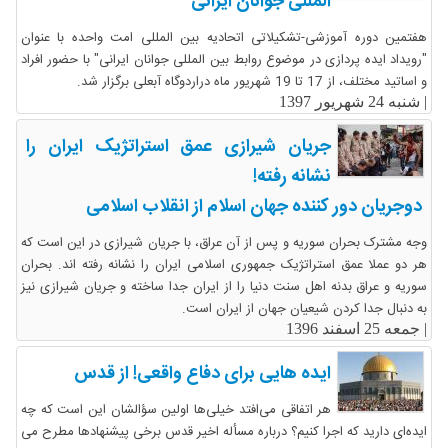
المللی جوانان ایرانی
هفتمین دوره آموزشی-تشکیلاتی اتحادیه بین المللی امت واحده با عنوان
"رویداد ایده پردازی در موضوع روابط بین المللی جوانان ایرانی" با حضور افراد
و اساتید مختلف، از 17 تا 19 شهریور ماه دراردوگاه آبعلی برگزار شد.
|
شنبه 24 شهریور 1397
جریان شیرازی عمق استراتژیک ایران را
نشانه رفته!
دوجریان دور کننده جهان اسلام از انقلاب اسلامی
وجه مشترک بحران سوریه و پس از آن عراق، با جریان شیرازی در این است که
هر دو عملا عمق استراتژیک جمهوری اسلامی ایران را نشانه رفته اند. بحران
سوریه و عراق بدنه اهل سنت دنیا را از ایران جدا ساخته و جریان شیرازی نیز
به دنبال جدا کردن شیعیان جهان از ایران است.
|
جمعه 25 اسفند 1396
ایده هایی برای دفاع واقعی! از قدس
هر اتفاقی می‌افتد خیلی‌ها اولین سؤالشان این است که چه
ایده‌ای دارید که اجرا کنیم؟ درباره مسأله اخیر قدس برخی پیشنهاد‌ها مطرح می