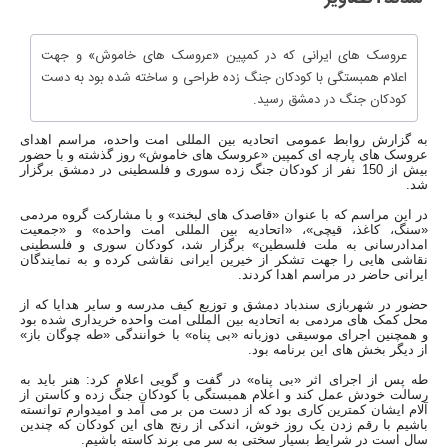
عروسک های ایرانی که در کمپین «عروسک های خاموش» و جهت
اعلام همبستگی با کودکان جنگ زده طراحی و ساخته شده بود به دست
کودکان جنگ در دمشق رسید.
به گزارش روابط عمومی اتحادیه بین المللی امت واحده، مراسم اهدای
عروسک های پارچه ای کمپین «عروسک های خاموش» روز گذشته و با حضور
بیش از 150 نفر از کودکان جنگ زده سوری و فلسطینی در دمشق برگزار
شد.
در این مراسم که با عنوان «قاصدک های لبخند» و با مشارکت گروه مردمی
«سنگ، کاغذ، قیچی»، «اتحادیه بین المللی امت واحده» و «جمعیت
امدادرسانی به ملت فلسطین» برگزار شد، کودکان سوری و فلسطینی
نقاشی هایی را جهت تشکر از خیرین ایرانی نقاشی کرده و به نمایندگان
ایرانی حاضر در مراسم اهدا کردند.
حضور در شهربازی سندباد دمشق و توزیع کیف مدرسه و سایر هدایا که از
محل کمک های مردمی به اتحادیه بین المللی امت واحده خریداری شده بود
و همچنین اجرای موسیقی دوزبانه «بی پناه» با خوانندگی «طه چوگان باز»
از دیگر بخش های این برنامه بود.
طه پس از اجرای اثر «بی پناه» در گفت و گویی اعلام کرد: هنر باید به
رسالت خودش عمل کند و اعلام همبستگی با کودکان جنگ زده و کاستن از
آلام ایشان کمترین کاری بود که از دست من بر می آمد و امیدوارم توانسته
باشیم با رقم زدن یک روز خوش، اندکی از رنج های این کودکان که چندین
سال است در شرایط بسیار سختی به سر می برند کاسته باشیم.