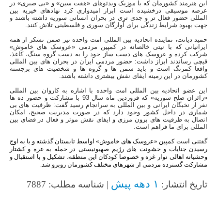
این هنرمند کشورمان که با موزیک ویدئوهای «هفت سین» و «بی صبری» در
عرصه موسیقی درخشیده است ابراز امیدواری کرد نهادهای خیریه بین
المللی حضور فعال تر و جدی تری در بحران انسانی سوریه داشته باشند و
جهت بهبود شرایط زندگی برای آوارگان سوری و فلسطینی تلاش کنند.
حمید دیانت، نماینده اتحادیه بین المللی امت واحده نیز ضمن تشکر از همه
ایرانیانی که با نیتی خالصانه در کمپین مردمی «عروسک های خاموش»
شرکت کرده و عروسک های دست ساز خود را به دست گروه سنگ، کاغذ،
قیچی رساندند ابراز داشت: حضور مردمی ایران در بحران های بین المللی
واقعا کمرنگ است و باید سمن ها و گروه ها و شخصیت های برجسته
کشورمان در این زمینه ایفای نقش بیشتری داشته باشند.
این عضو اتحادیه بین المللی امت واحده با اشاره به کاروان بین المللی
«زائران صلح سوریه» که فروردین ماه سال 93 با مشارکت و حضور ده ها
نفر از نخبگان ایرانی و بین المللی به سرانجام رسید گفت: ظرفیت های بی
شماری در داخل کشور وجود دارد که در صورت مدیریت صحیح، امکان
اتصال به ظرفیت های برون مرزی و ایفای نقش موثر و فعال در فضای بین
المللی برای ما فراهم است.
گفتنی است
کمپین «عروسک های خاموش» اواسط تابستان گذشته و با به اوج
رسیدن جنایات و خشونت های رژیم صهیونیستی در حمله به غزه و کشتار
وحشیانه اهالی نوار غزه و خصوصا کودکان این منطقه، تشکیل و با استقبال و
مشارکت گسترده مردمی از شهرهای مختلف کشورمان روبرو شد.
۱ دهه پیش
تاریخ انتشار:
| شناسه مطلب: 7887