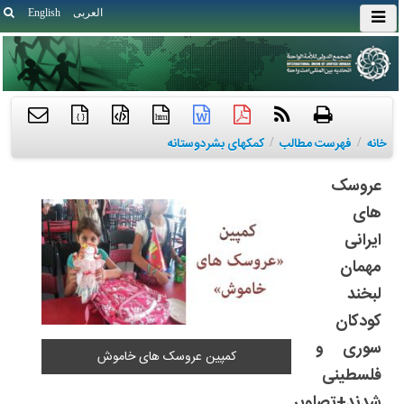
العربی
English
{ }
htm
خانه
/
فهرست مطالب
/
کمکهای بشردوستانه
عروسک
های
ایرانی
مهمان
لبخند
کودکان
سوری و
کمپین عروسک های خاموش
فلسطینی
شدند+تصاویر