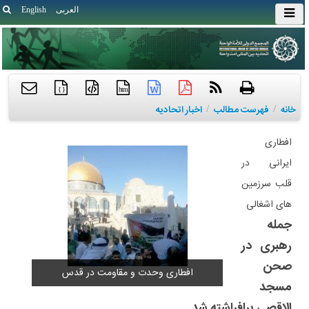
العربی
English
{ }
htm
خانه
/
فهرست مطالب
/
اخبار اتحادیه
افطاری
ایرانی در
قلب سرزمین
های اشغالی
جمله
رهبری در
صحن
افطاری وحدت و مقاومت در قدس
مسجد
الاقصی برافراشته شد