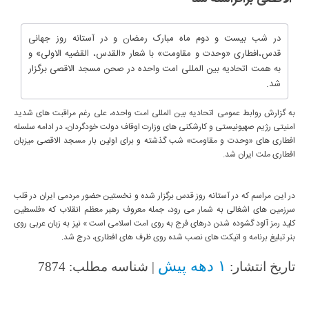
در شب بیست و دوم ماه مبارک رمضان و در آستانه روز جهانی
قدس،افطاری «وحدت و مقاومت» با شعار «القدس، القضیه الاولی» و
به همت اتحادیه بین المللی امت واحده در صحن مسجد الاقصی برگزار
شد.
به گزارش روابط عمومی اتحادیه بین المللی امت واحده، علی رغم مراقبت های شدید
امنیتی رژیم صهیونیستی و کارشکنی های وزارت اوقاف دولت خودگردان، در ادامه سلسله
افطاری های «وحدت و مقاومت» شب گذشته و برای اولین بار مسجد الاقصی میزبان
افطاری ملت ایران شد.
در این مراسم که در آستانه روز قدس برگزار شده و نخستین حضور مردمی ایران در قلب
سرزمین های اشغالی به شمار می رود، جمله معروف رهبر معظم انقلاب که «فلسطین
کلید رمز آلود گشوده شدن درهای فرج به روی امت اسلامی است » نیز به زبان عربی روی
بنر تبلیغ برنامه و اتیکت های نصب شده روی ظرف های افطاری، درج شد.
۱ دهه پیش
تاریخ انتشار:
| شناسه مطلب: 7874