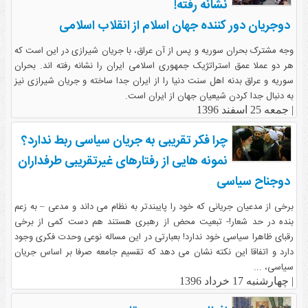
نشانه رفته!
دوجریان دور کننده جهان اسلام از انقلاب اسلامی
وجه مشترک بحران سوریه و پس از آن عراق، با جریان شیرازی در این است که
هر دو عملا عمق استراتژیک جمهوری اسلامی ایران را نشانه رفته اند. بحران
سوریه و عراق بدنه اهل سنت دنیا را از ایران جدا ساخته و جریان شیرازی نیز
به دنبال جدا کردن شیعیان جهان از ایران است.
|
جمعه 25 اسفند 1396
چرا فکر تقریبی به جریان سیاسی ربط ندارد؟
نمونه هایی از رفتارهای غیرتقریبی طرفداران
دوجناح سیاسی
برخی از مدعیان جریانی که خود را پایبندتر به نظام می داند و مدعی – به زعم
بنده در حد شعار!- تبعیت محض از رهبری هستند هم دست کمی از برخی
رقبای ظاهرا سیاسی خود ندارد! بعبارتی در این مساله نوعی وحدت فکری وجود
دارد و اتفاقا این نکته نشان می دهد که تقسیم جامعه صرفا بر اساس جریان
سیاسی، ...
|
چهارشنبه 17 خرداد 1396