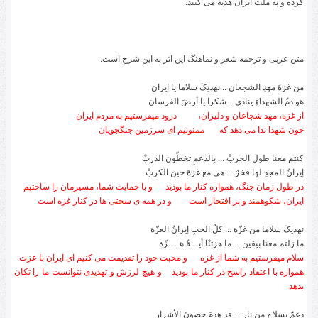
کرده و به ملت ایران هدیه می کنند.
متن عربی و ترجمه شعر و نماهنگ این اثر به این شرح است
:
من غزةَ مهدِ الشجعان .. نهدیکَ سلاما یا إیران
هو دمُ الشهداءِ ینادی .. شکرا یا أرضَ الفرسان
از غزه، مهد شجاعان و دلیران،
درود میفرستیم به مردم ایران
خون شهدا ندا می دهد که
ممنونیم ای سرزمین جنگجویان
کنتم معنا طولَ الحربْ ... بالدعمِ تخطّون الدربْ
إیرانُ المجدِ لها فخرٌ ... هی مع غزةَ حینَ الکربْ
در طول زمان جنگ، همواره کنار ما بودید
و با حمایت شما، مسیرمان را ساختیم
ایران، شکوهمند و پر افتخار است
و در همه ی سختی ها در کنار غزه است
نهدیکَ سلاما من غزّة ... کلُ الحبِ إیرانُ العزّة
ما زلتم معنا بیقین ... ما هزتنْا أیـــةُ هــــزّة
سلام میفرستیم به شما از غزه
و محبت خود را تقدیمت می کنیم ای ایران با عزت
همواره با اعتقاد راسخ در کنار ما بودید
و هیچ لرزش و تهدیدی نتوانست ما را تکان
بدهد
دعمٌ بسلاحٍ من نار ... قد هدمَ حصونَ الأشرار