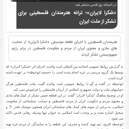
در آستانه روز قدس منتشر شد:
«شکرا لایران»؛ ترانه هنرمندان فلسطینی برای
تشکر از ملت ایران
هنرمندان فلسطینی با اجرای قطعه موسیقی «شکرا لایران» از حمایت
های مادی و معنوی ایران از مردم و مقاومت فلسطین در برابر رژیم
صهیونیستی تشکر کردند.
به گزارش روابط عمومی اتحادیه بین المللی امت واحده، اجرای اثر «شکرا لایران» که
توسط یک گروه مردمی در غزه انجام شده است را «محمد ابوعیطه» بر عهده داشته
کرده است
.
ابوعیطه در گفت و گو با روابط عمومی امت واحده گفت: ملت فلسطین هرگز
حمایتهای ملت و دولت جمهوری اسلامی از آرمان فلسطین را فراموش نمی کند
.
او در توضیح نماهنگ "شکرا لایران" گفت: در این قطعه ضمن تشکر از کمک های مادی
و معنوی مردم و حکومت ایران از مردم فلسطین و حمایت تسلیحاتی از مقاومت
اسلامی، به برخی از نمونه های کمک های تسلیحاتی ایران همچون موشک فجر 5 و
سجیل اشاره شده و بر وحدت امت اسلامی به عنوان تنها وسیله رهایی قدس تاکید
می شود
.
ابوعیطه افزود: تیم تهیه کننده و مجری، این قطعه را به نمایندگی از مردم غزه تهیه