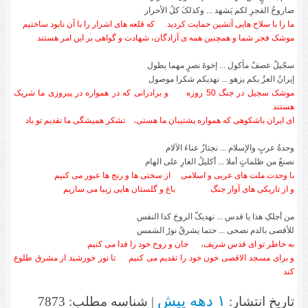
صاروخُ الفجرِ لکم یَشهد ... وکذلکَ کلُ الأحرار
ما را با سلاح هایی آتشین حمایت کردید
که قلعه های اشرار را با آن نابود ساختیم
موشک فجر شما و همچنین همه ی آزادگان، شهادت و گواهی بر این امر هستند
سجّیلٌ عصفٌ مأکول ... إخوةَ نصرٍ مهما یطول
إیرانُ العزُ بکم یزهو ... نهدیکم شکرا موصول
موشک سجیل در جنگ 50 روزه
و برادرانی که در همواره در پیروزی ما شریک
هستند
ای ایران باشکوهی که همواره پشتیبان ما هستی،
تشکر همیشگی ما تقدیم تو باد
وحدةُ عربٍ والإسلام ... نجتازُ عناءَ الآلام
نصنعُ من ظلماتٍ أملا ... أکلیلُ الغارِ على الهام
با وحدت ملت های عربی و اسلامی
از سختی ها و رنج ها عبور می کنیم
و از تاریکی های آوار جنگ
باغ و گلستان هایی زیبا می سازیم
من أجلکِ هذا یا قدس ... نهدیکّ الروحَ کذا النفس
للأقصى بالدم نضحی ... حتما یشرقُ نورُ الشمس
به خاطر تو ای قدس شریف،
جان و روح خود را فدا می کنیم
و برای مسجد الاقصی خون خود را تقدیم می کنیم تا نور خورشید از مشرق طلوع
کند
۱ دهه پیش
تاریخ انتشار:
| شناسه مطلب: 7873