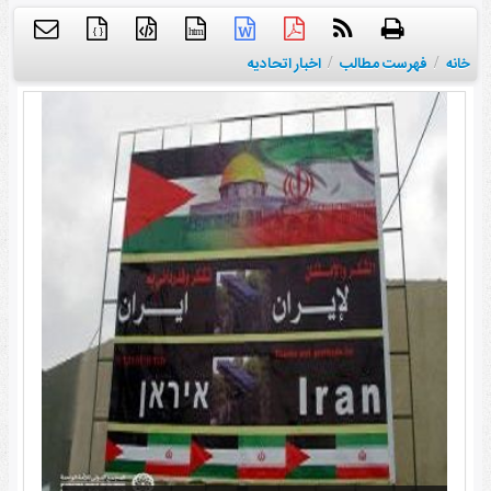
{ }
htm
خانه
/
فهرست مطالب
/
اخبار اتحادیه