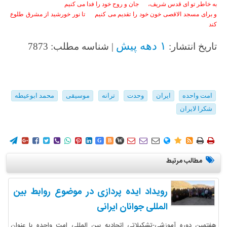
به خاطر تو ای قدس شریف،
جان و روح خود را فدا می کنیم
و برای مسجد الاقصی خون خود را تقدیم می کنیم تا نور خورشید از مشرق طلوع
کند
۱ دهه پیش
تاریخ انتشار:
| شناسه مطلب: 7873
امت واحده
ایران
وحدت
ترانه
موسیقی
محمد ابوعیطه
شکرا لایران
















G
B
W
مطالب مرتبط
رویداد ایده پردازی در موضوع روابط بین
المللی جوانان ایرانی
هفتمین دوره آموزشی-تشکیلاتی اتحادیه بین المللی امت واحده با عنوان