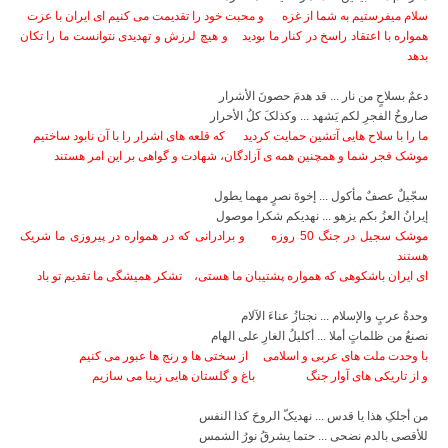
سلام میفرستیم به شما از غزه
و محبت خود را تقدیمت می کنیم ای ایران با عزت
همواره با اعتقاد راسخ در کنار ما بودید
و هیچ لرزش و تهدیدی نتوانست ما را تکان
بدهد
دعمٌ بسلاحٍ من نار ... قد هدمَ حصونَ الأشرار
صاروخُ الفجرِ لکم یَشهد ... وکذلکَ کلُ الأحرار
ما را با سلاح هایی آتشین حمایت کردید
که قلعه های اشرار را با آن نابود ساختیم
موشک فجر شما و همچنین همه ی آزادگان، شهادت و گواهی بر این امر هستند
سجّیلٌ عصفٌ مأکول ... إخوةَ نصرٍ مهما یطول
إیرانُ العزُ بکم یزهو ... نهدیکم شکرا موصول
موشک سجیل در جنگ 50 روزه
و برادرانی که در همواره در پیروزی ما شریک
هستند
ای ایران باشکوهی که همواره پشتیبان ما هستی،
تشکر همیشگی ما تقدیم تو باد
وحدةُ عربٍ والإسلام ... نجتازُ عناءَ الآلام
نصنعُ من ظلماتٍ أملا ... أکلیلُ الغارِ على الهام
با وحدت ملت های عربی و اسلامی
از سختی ها و رنج ها عبور می کنیم
و از تاریکی های آوار جنگ
باغ و گلستان هایی زیبا می سازیم
من أجلکِ هذا یا قدس ... نهدیکّ الروحَ کذا النفس
للأقصى بالدم نضحی ... حتما یشرقُ نورُ الشمس