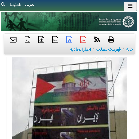
العربی
English
{ }
htm
خانه
/
فهرست مطالب
/
اخبار اتحادیه