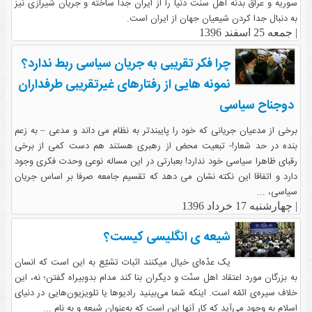
سوریه و عراق بدنه اهل سنت دنیا را از ایران جدا ساخته و جریان شیرازی نیز
به دنبال جدا کردن شیعیان جهان از ایران است.
|
جمعه 25 اسفند 1396
چرا فکر تقریبی به جریان سیاسی ربط ندارد؟
نمونه هایی از رفتارهای غیرتقریبی طرفداران
دوجناح سیاسی
برخی از مدعیان جریانی که خود را پایبندتر به نظام می داند و مدعی – به زعم
بنده در حد شعار!- تبعیت محض از رهبری هستند هم دست کمی از برخی
رقبای ظاهرا سیاسی خود ندارد! بعبارتی در این مساله نوعی وحدت فکری وجود
دارد و اتفاقا این نکته نشان می دهد که تقسیم جامعه صرفا بر اساس جریان
سیاسی، ...
|
چهارشنبه 17 خرداد 1396
شیعه ی انگلیسی کیست؟
یک عدّه‌ای خیال میکنند اثبات تشیّع به این است که انسان
به بزرگان مورد اعتقاد اهل سنّت و دیگران بنا کند مدام بدوبیراه گفتن؛ نه، این
خلاف سیره‌ی ائمّه است. اینکه شما می‌بینید رادیوها یا تلویزیون‌هایی در دنیای
اسلام به وجود می‌آید که کار آنها این است که به‌عنوان شیعه و به نام ...