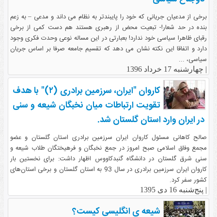
برخی از مدعیان جریانی که خود را پایبندتر به نظام می داند و مدعی – به زعم
بنده در حد شعار!- تبعیت محض از رهبری هستند هم دست کمی از برخی
رقبای ظاهرا سیاسی خود ندارد! بعبارتی در این مساله نوعی وحدت فکری وجود
دارد و اتفاقا این نکته نشان می دهد که تقسیم جامعه صرفا بر اساس جریان
سیاسی، ...
|
چهارشنبه 17 خرداد 1396
کاروان "ایران، سرزمین برادری (۲)" با هدف
تقویت ارتباطات میان نخبگان شیعه و سنی
در ایران وارد استان گلستان شد.
صالح کاهانی مسئول کاروان ایران سرزمین برادری استان گلستان و عضو
مجمع وفاق اسلامی صبح امروز در جمع نخبگان و فرهیختگان طلاب شیعه و
سنی شرق گلستان در دانشگاه گنبدکاووس اظهار داشت: برای نخستین بار
کاروان ایران سرزمین برادری در سال 93 به استان گلستان و برخی استان‌های
کشور سفر کرد.
|
پنج‌شنبه 16 دی 1395
شیعه ی انگلیسی کیست؟