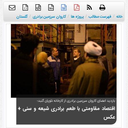
{ }
htm
خانه
/
فهرست مطالب
/
پروژه ها
/
کاروان سرزمین برادری
/
گلستان
بازدید اعضای کاروان سرزمین برادری از کارخانه نئوپان گنبد؛
اقتصاد مقاومتی با طعم برادری شیعه و سنی +
عکس