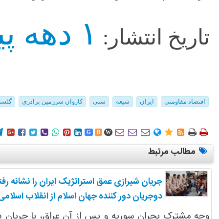
۱ دهه پیش
تاریخ انتشار:
اقتصاد مقاومتی
ایران
شیعه
سنی
کاروان سرزمین برادری
گلست
















G
B
W
مطالب مرتبط
جریان شیرازی عمق استراتژیک ایران را نشانه رفت
دوجریان دور کننده جهان اسلام از انقلاب اسلامی
وجه مشترک بحران سوریه و پس از آن عراق، با جریان شی