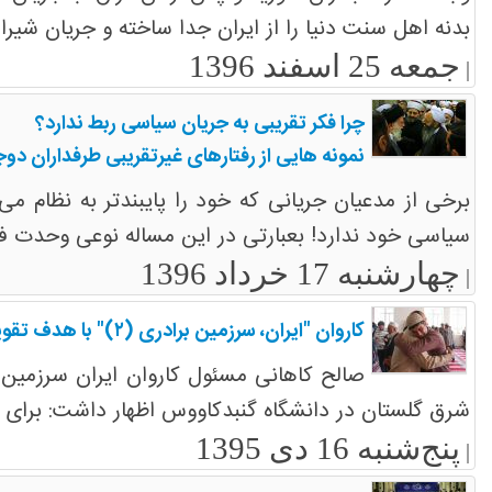
بدنه اهل سنت دنیا را از ایران جدا ساخته و جریان شیرا
جمعه 25 اسفند 1396
|
چرا فکر تقریبی به جریان سیاسی ربط ندارد؟
نمونه هایی از رفتارهای غیرتقریبی طرفداران دو
برخی از مدعیان جریانی که خود را پایبندتر به نظام
سیاسی خود ندارد! بعبارتی در این مساله نوعی وحدت فک
چهارشنبه 17 خرداد 1396
|
کاروان "ایران، سرزمین برادری (۲)" با هدف تقویت ارتباطات میان نخبگان شیعه و سنی در ایران وارد استان گلستان شد.
صالح کاهانی مسئول کاروان ایران سرزمین
شرق گلستان در دانشگاه گنبدکاووس اظهار داشت: برای نخستین بار کاروان ایران سرز
پنج‌شنبه 16 دی 1395
|