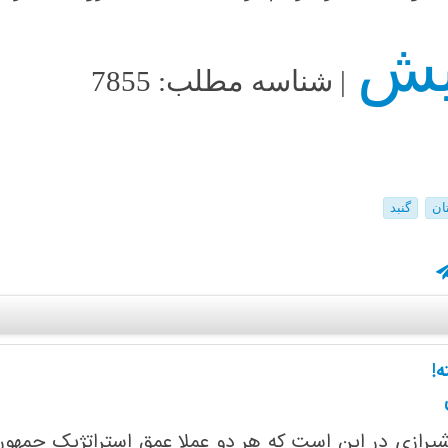
| شناسه مطلب: 7855
ان
گنبد
ه!
رازی در این است که هر دو عملا عمق استراتژیک جمهوری ا