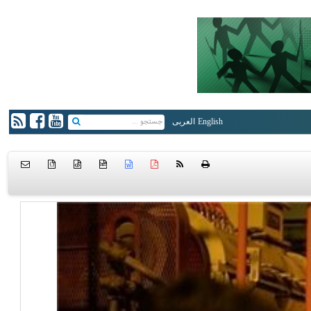
English
العربی
{ }
htm