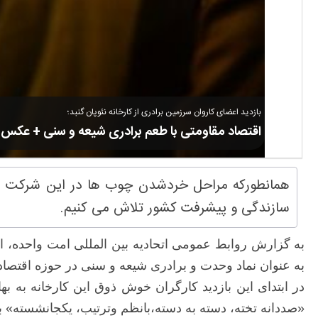
بازدید اعضای کاروان سرزمین برادری از کارخانه نئوپان گنبد؛
اقتصاد مقاومتی با طعم برادری شیعه و سنی + عکس
همانطورکه مراحل خردشدن چوب ها در این شرکت را 
سازندگی و پیشرفت کشور تلاش می کنیم.
به گزارش روابط عمومی اتحادیه بین المللی امت واحده، اعض
به عنوان نماد وحدت و برادری شیعه و سنی در حوزه اقتصاد و
در ابتدای این بازدید کارگران خوش ذوق این کارخانه به
«صددانه تخته، دسته به دسته،بانظم وترتیب، یکجانشسته» به