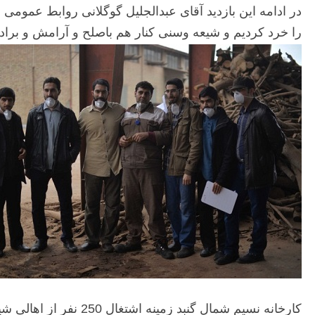
در ادامه این بازدید آقای عبدالجلیل گوگلانی روابط عم
را ​خرد کردیم و شیعه وسنی کنار هم باصلح و آرامش و ب
کارخانه نسیم شمال گنبد زمینه اشتغال 250 نفر از اهالی شیعه و سنی گنبد را فراهم کرده است. اعضای کاروان به همراه کارگران این کارخانه در پایان عکس یادگاری گرفتند.