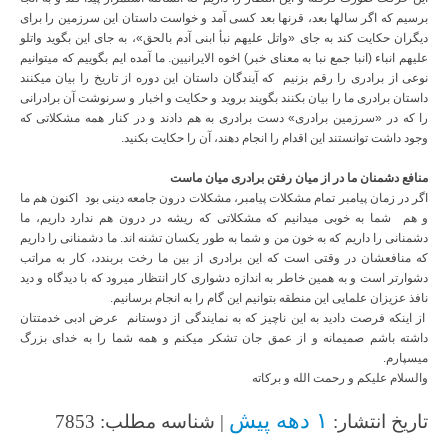
برسیم که اگر سالها بعد، قرنها بعد کسی آمد و خواست داستان این سرزمین را برای
دیگران حکایت کند به جای «واتل علیهم نبأ ابنی آدم بالحق»، به جای این بگوید واتلو
علیهم انباء (انبا جمع نبا به معنای خبر) اخوه الایرانیین. ما آمده ایم بگوییم که میتوانیم
نوعی از برادری را رقم بزنیم که آیندگان داستان این دوره از تاریخ را بیان میکنند
داستان برادری ما را بیان بکنند بگویند بروید و حکایت و اخبار و سرنوشت آن برادرانی
را که در «سرزمین برادری» دست برادری به هم دادند و در کنار همه مشکلاتی که
وجود داشت توانستند این اقدام را انجام دهند، آن را حکایت بکنید.
منافع دشمنان ما در از میان رفتن برادری میان ماست
اگر در زمان پیامبر تمام مشکلات پیامبر، مشکلات درون جامعه دینی بود اکنون هم ما
و هم شما به خوبی میدانیم که مشکلاتی که ریشه در درون هم ندارد داریم، ما
دشمنانی را داریم که به خون من و شما به طور یکسان تشنه اند. ما دشمنانی را داریم
که منافعشان در وقتی است که این برادری از بین ما رخت بربندد، کار به مراتب
دشوارتر است و به همین خاطر به اندازه دشواری کار انتظار میرود که با دیدگاه و دید
نافذ عزیزان علمایی این منطقه بتوانیم این گام را به انجام برسانیم.
از اینکه فرصت دادید به این ناچیز که به نمایندگی از دوستانم عرض ادبی خدمتتان
داشته باشم صمیمانه و از عمق جان تشکر میکنم و همه شما را به خدای بزرگ
میسپارم.
والسلام علیکم و رحمت الله و برکاته
۱ دهه پیش
تاریخ انتشار:
| شناسه مطلب: 7853