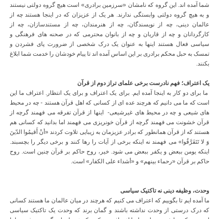
شما آمده اند. این گروه که نامشان «سرزمین برادری» است هیچ گروه دولتی نیستند
و به هیچ گروه دولتی وابستگی ندارند. هر یک از عزیزان که در اینجا هستند چه از
عالمان دینی، چه از نویسندگان، چه از هنرمندان، چه از مستندسازان، چه از
کارگردانان و چه از قاریان و چه از بانوان محترمی که در صحنه های فرهنگی و
سیاسی فعال هستند اینها به عنوان یک درک شخصی از ضرورت پای فشردن و
تمسک به حبل محکم برادری بر این اساس آمده اند تا پیام خودشان را خدمت شما ابلاغ
بکنند.
یک اعتراف؛ فهم نادرست برخی علمای تراز دوم از قرآن
ما برای دو کار به اینجا آمده ایم. برای یک اعتراف و برای یک انتظار. اعتراف ما این
است که ما می دانیم که هرچند عده ای از کسانی که اهل قرآن هستند - چه در محیط
های شیعی و چه در محیط های غیرشیعی- اینها از قرآن تفرقه می فهمند گرچه از
قرآن خشونت می فهمند گرچه از قرآن خونریزی می فهمند اما بدانید که کسانی هم
هستند که از قرآن همانطور که برادر عزیزمان به زیبایی تلاوت کردند «أنْ أَقیمُوا الدّینَ
وَ لا تَتَفَرَّقُوا» می فهمند نه اینکه برخی از آیات را رها کنند و برخی دیگر را بچسبند.
اینکه یومن ببعض و یکفر ببعض می شود. خیر، روح حاکم بر قرآن چنین است. روح
حاکم بر قرآن «رحماء بینهم» و «أشداء علی الکفار» است.
وحدت، وظیفه دینی نه تاکتیک سیاسی
ما آمده ایم تا بگوییم که اعتراف می کنیم که هرچند در میان عالمان ما هستند کسانی
که درک درستی از وحدت نداشته باشند و گمان برند که وحدت یک تاکتیک سیاسی