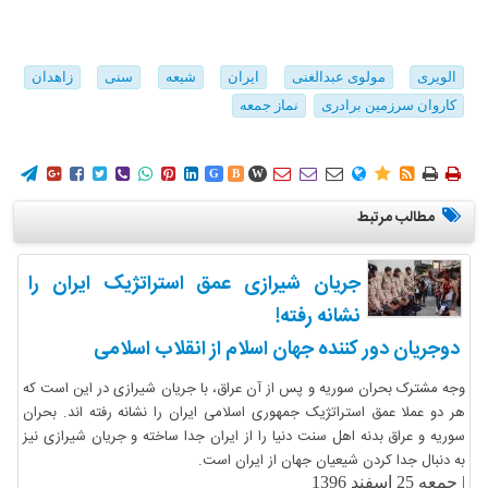
الویری
مولوی عبدالغنی
ایران
شیعه
سنی
زاهدان
کاروان سرزمین برادری
نماز جمعه
















G
B
W
مطالب مرتبط
جریان شیرازی عمق استراتژیک ایران را
نشانه رفته!
دوجریان دور کننده جهان اسلام از انقلاب اسلامی
وجه مشترک بحران سوریه و پس از آن عراق، با جریان شیرازی در این است که
هر دو عملا عمق استراتژیک جمهوری اسلامی ایران را نشانه رفته اند. بحران
سوریه و عراق بدنه اهل سنت دنیا را از ایران جدا ساخته و جریان شیرازی نیز
به دنبال جدا کردن شیعیان جهان از ایران است.
|
جمعه 25 اسفند 1396