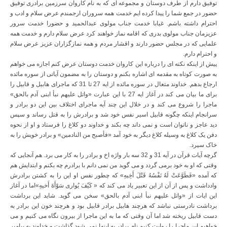
توفیق دارم از طرف دوستان و مجموعه ای که به نام کاروان سرزمین برادری توفیق
حضور در جمع شما را پیدا کرده ایم خدمت همه سروران ارجمندم عرض سلام و ادب و
احترام داشته باشم. غیابا خدمت جناب مولوی عبدالحمید و حضورا خدمت سرور
عزیزمان جناب مولوی بدری که اقامه نماز خواهند کرد عرض سلام دارم و خدمت همه
علمایی که در مجلس حضور دارند و اقشار مردم و همه نمازگزاران عزیز عرض سلام
و احترام دارم.
پیش از اینکه نکته ای را درباره این کاروان خدمت دوستان عرض کنم اجازه می خواهم
به صورت کوتاه به مقدمه ای اشاره بکنم و دوستان را به مضمون آیاتی از سوره مائده
ارجاع بدهم. خداوند متعال در سوره مائده از ایه 27 تا 31 که ماجرای هابیل و قابیل را
برای ما بیان می کند در آغاز ایه 27 با این عبارت «واتل علیهم نبأ ابنی آدم بالحق»
ماجرا را شروع می کند و در خلال این چند آیه ماجرای اختلاف بین این دو برادر و
سرانجام اینکه چگونه قابیل اسیر نفس خود شد و برادرش را به قتل رساند و سپس
دید عاجز و ناتوان است و نمی داند چه بکند و خداوند دو کلاغ را فرستاد و او از نحوه
دفن یک کلاغ به وسیله کلاغ دیگر به خود آمد «فأصبح من النادمین» و برادر خویش را به
خاک سپرد.
گرچه آیات قرآن در آیه 31 و 32 سه بار واژه اخ و برادر را به کار می برد. هم آنجایی که
وقتی که او به خود برمی گردد و می گوید من نمی دانم با برادرم چه بکنم و ابتدایش هم
که آمده «فَطَوَّعَتْ لَهُ نَفْسُهُ قَتْلَ أَخِیهِ» که چطور نفس او این را به کشتن برادرش
وادداشت و پس از آن از این تعبیر یاد می کند که « کَیْفَ یُواری سَوْأَةَ أَخیهِ»اما در آغاز
این ایات از «واتل علیهم نبأ ابنی آدم بالحق» سخن می گوید. شاید این برداشت
برداشت نادرستی نباشد که هرچند هابیل برادر قابیل بود و هرچند خون این برادر به
دست قابیل ریخته شد اما آن وقتی که ما به این ماجرا از بیرون نگاه می کنیم و می
خواهیم این ماجرا را روایت کنیم نام برادر به اینها نمی شود گذاشت و خداوند به پیامبر