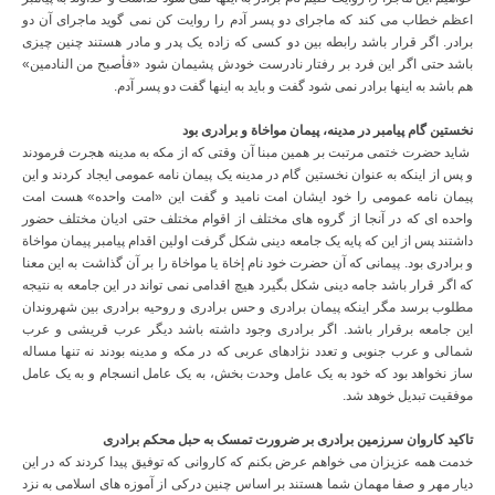
اعظم خطاب می کند که ماجرای دو پسر آدم را روایت کن نمی گوید ماجرای آن دو
برادر. اگر قرار باشد رابطه بین دو کسی که زاده یک پدر و مادر هستند چنین چیزی
باشد حتی اگر این فرد بر رفتار نادرست خودش پشیمان شود «فأصبح من النادمین»
هم باشد به اینها برادر نمی شود گفت و باید به اینها گفت دو پسر آدم.
نخستین گام پیامبر در مدینه، پیمان مواخاة و برادری بود
شاید حضرت ختمی مرتبت بر همین مبنا آن وقتی که از مکه به مدینه هجرت فرمودند
و پس از اینکه به عنوان نخستین گام در مدینه یک پیمان نامه عمومی ایجاد کردند و این
پیمان نامه عمومی را خود ایشان امت نامید و گفت این «امت واحده» هست امت
واحده ای که در آنجا از گروه های مختلف از اقوام مختلف حتی ادیان مختلف حضور
داشتند پس از این که پایه یک جامعه دینی شکل گرفت اولین اقدام پیامبر پیمان مواخاة
و برادری بود. پیمانی که آن حضرت خود نام إخاة یا مواخاة را بر آن گذاشت به این معنا
که اگر قرار باشد جامه دینی شکل بگیرد هیچ اقدامی نمی تواند در این جامعه به نتیجه
مطلوب برسد مگر اینکه پیمان برادری و حس برادری و روحیه برادری بین شهروندان
این جامعه برقرار باشد. اگر برادری وجود داشته باشد دیگر عرب قریشی و عرب
شمالی و عرب جنوبی و تعدد نژادهای عربی که در مکه و مدینه بودند نه تنها مساله
ساز نخواهد بود که خود به یک عامل وحدت بخش، به یک عامل انسجام و به یک عامل
موفقیت تبدیل خوهد شد.
تاکید کاروان سرزمین برادری بر ضرورت تمسک به حبل محکم برادری
خدمت همه عزیزان می خواهم عرض بکنم که کاروانی که توفیق پیدا کردند که در این
دیار مهر و صفا مهمان شما هستند بر اساس چنین درکی از آموزه های اسلامی به نزد