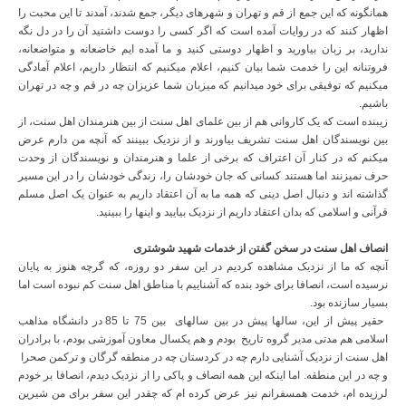
همانگونه که این جمع از قم و تهران و شهرهای دیگر، جمع شدند، آمدند تا این محبت را
اظهار کنند که در روایات آمده است که اگر کسی را دوست داشتید آن را در دل نگه
ندارید، بر زبان بیاورید و اظهار دوستی کنید و ما آمده ایم خاضعانه و متواضعانه،
فروتنانه این را خدمت شما بیان کنیم، اعلام میکنیم که انتظار داریم، اعلام آمادگی
میکنیم که توفیقی برای خود میدانیم که میزبان شما عزیزان چه در قم و چه در تهران
باشیم.
زیبنده است که یک کاروانی هم از بین علمای اهل سنت از بین هنرمندان اهل سنت، از
بین نویسندگان اهل سنت تشریف بیاورند و از نزدیک ببینند که آنچه من دارم عرض
میکنم که در کنار آن اعتراف که برخی از علما و هنرمندان و نویسندگان از وحدت
حرف نمیزنند اما هستند کسانی که جان خودشان را، زندگی خودشان را در این مسیر
گذاشته اند و دنبال اصل دینی که همه ما به آن اعتقاد داریم به عنوان یک اصل مسلم
قرآنی و اسلامی که بدان اعتقاد داریم از نزدیک بیایید و اینها را ببینید.
انصاف اهل سنت در سخن گفتن از خدمات شهید شوشتری
آنچه که ما از نزدیک مشاهده کردیم در این سفر دو روزه، که گرچه هنوز به پایان
نرسیده است، انصافا برای خود بنده که آشناییم با مناطق اهل سنت کم نبوده است اما
بسیار سازنده بود.
حقیر پیش از این، سالها پیش در بین سالهای بین 75 تا 85 در دانشگاه مذاهب
اسلامی هم مدتی مدیر گروه تاریخ بودم و هم یکسال معاون آموزشی بودم، با برادران
اهل سنت از نزدیک آشنایی دارم چه در کردستان چه در منطقه گرگان و ترکمن صحرا
و چه در این منطقه. اما اینکه این همه انصاف و پاکی را از نزدیک دیدم، انصافا بر خودم
لرزیده ام، خدمت همسفرانم نیز عرض کرده ام که چقدر این سفر برای من شیرین