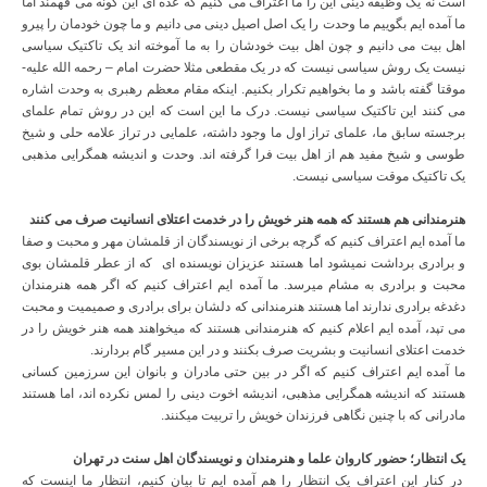
است نه یک وظیفه دینی این را ما اعتراف می کنیم که عده ای این گونه می فهمند اما
ما آمده ایم بگوییم ما وحدت را یک اصل اصیل دینی می دانیم و ما چون خودمان را پیرو
اهل بیت می دانیم و چون اهل بیت خودشان را به ما آموخته اند یک تاکتیک سیاسی
نیست یک روش سیاسی نیست که در یک مقطعی مثلا حضرت امام – رحمه الله علیه-
موقتا گفته باشد و ما بخواهیم تکرار بکنیم. اینکه مقام معظم رهبری به وحدت اشاره
می کنند این تاکتیک سیاسی نیست. درک ما این است که این در روش تمام علمای
برجسته سابق ما، علمای تراز اول ما وجود داشته، علمایی در تراز علامه حلی و شیخ
طوسی و شیخ مفید هم از اهل بیت فرا گرفته اند. وحدت و اندیشه همگرایی مذهبی
یک تاکتیک موقت سیاسی نیست.
هنرمندانی هم هستند که همه هنر خویش را در خدمت اعتلای انسانیت صرف می کنند
ما آمده ایم اعتراف کنیم که گرچه برخی از نویسندگان از قلمشان مهر و محبت و صفا
و برادری برداشت نمیشود اما هستند عزیزان نویسنده ای که از عطر قلمشان بوی
محبت و برادری به مشام میرسد. ما آمده ایم اعتراف کنیم که اگر همه هنرمندان
دغدغه برادری ندارند اما هستند هنرمندانی که دلشان برای برادری و صمیمیت و محبت
می تپد، آمده ایم اعلام کنیم که هنرمندانی هستند که میخواهند همه هنر خویش را در
خدمت اعتلای انسانیت و بشریت صرف بکنند و در این مسیر گام بردارند.
ما آمده ایم اعتراف کنیم که اگر در بین حتی مادران و بانوان این سرزمین کسانی
هستند که اندیشه همگرایی مذهبی، اندیشه اخوت دینی را لمس نکرده اند، اما هستند
مادرانی که با چنین نگاهی فرزندان خویش را تربیت میکنند.
یک انتظار؛ حضور کاروان علما و هنرمندان و نویسندگان اهل سنت در تهران
در کنار این اعتراف یک انتظار را هم آمده ایم تا بیان کنیم، انتظار ما اینست که