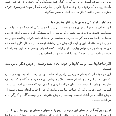
بود. این انصاف است عزیزان، که در کنار همه مشکلاتی که وجود دارد، در کنار همه
ناهنجاریهایی که وجود دارد و همه قبول داریم، اما وقتی که از شهید شوشتری حرف
میزنند، انقدر با انصاف از خدمات ایشان سخن میگویند.
مسئولیت اجتماعی همه ی ما در کنار وظایف دولت
این انصاف مایه برکت برای همه ماست، این سرمایه مشترکی است که ما بر پایه این
میتوانیم دست به دست هم دهیم و کارهایمان را به همدیگر گره بزنیم و آنچه که دین
به ما یاد داده است که اگر ساختارهای سیاسی و اجتماعی نمی توانند وظیفه خود را به
خوبی انجام دهند اما این وظیفه از دوش من برداشته نیست، این حداقل کاری است که
من طلبه ناچیز می توانم بیایم، اظهار ارادت کنم، اظهار دوستی کنم، این وظیفه که
دست دولت نیست، همه کارها را که نباید دولت انجام بدهد.
اگر ساختارها نمی توانند کارها را خوب انجام دهند وظیفه از دوش دیگران برداشته
نیست
این مجموعه ای که به نام سرزمین برادری آمده اند، دولتی نیستند اما به نوبه خودشان
که می توانند این کار را انجام بدهند، اعلام میزبانی ای که کردیم و گفتیم که تشریف
بیاورید مهمان ما باشید، به عنوان حرکت فردی میگویم، این که دست دولت نیست، بر
اساس چنین درسی که اگر ساختارها نمی توانند کارها را خوب انجام دهند وظیفه از
دوش عالمان برداشته نیست وظیفه از دوش هنرمندان و نویسندگان و کارگردانان
برداشته نیست.
امیدواریم آیندگان، داستان این دوره از تاریخ را به عنوان داستان برادری ما بیان بکنند
این حرکت صورت گرفته و این انتظار را داریم که انشالله استمرار پیدا کند و به آنجا