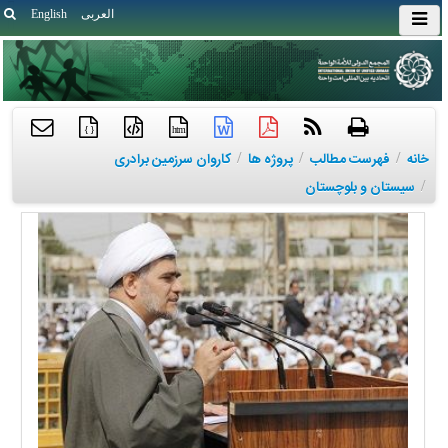
العربی
English
{ }
htm
خانه
/
فهرست مطالب
/
پروژه ها
/
کاروان سرزمین برادری
/
سیستان و بلوچستان