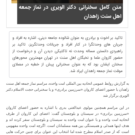
متن کامل سخنرانی دکتر الویری در نماز جمعه
اهل سنت زاهدان
تاکید بر اخوت و برادری به عنوان شالوده جامعه دینی، اشاره به افراد و
جریان های وحدت­گرا در کنار افراد و جریانات وحدت­گریز، تاکید بر
راهبردی دانستن مساله وحدت نه تاکتیکی دیدن آن و درخواست از
حضور کاروان علما و نخبگان اهل سنت در تهران مهمترین محورهای
سخنان ایشان بود که به عنوان سخنرانی پیش از خطبه در مصلای
موقت نماز جمعه زاهدان ایراد شد.
به گزارش روابط عمومی اتحادیه بین المللی امت واحده، مراسم نماز جمعه اهل سنت
زاهدان با حضور اعضای کاروان «سرزمین برادری» و با سخنرانی حجت الاسلام دکتر
الویری برگزار شد
در این مراسم همچنین مولوی عبدالغنی بدری با اشاره به حضور اعضای کاروان
«سرزمین برادری» در سیستان و بلوچستان گفت: اعضای این کاروان از طرف
اتحادیه امت واحده و با عنوان امت واحده به سیستان و بلوچستان سفر کرده اند و
هدف اینها همدلی و همبستگی بین همه مسلمانان است. اگرچه امت واحده مفهومی
است که از صدر اسلام مطرح شده اما انتخاب این عنوان برای چنین حرکت هایی