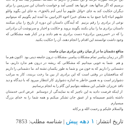
برسیم که اگر سالها بعد، قرنها بعد کسی آمد و خواست داستان این سرزمین را برای
دیگران حکایت کند به جای «واتل علیهم نبأ ابنی آدم بالحق»، به جای این بگوید واتلو
علیهم انباء (انبا جمع نبا به معنای خبر) اخوه الایرانیین. ما آمده ایم بگوییم که میتوانیم
نوعی از برادری را رقم بزنیم که آیندگان داستان این دوره از تاریخ را بیان میکنند
داستان برادری ما را بیان بکنند بگویند بروید و حکایت و اخبار و سرنوشت آن برادرانی
را که در «سرزمین برادری» دست برادری به هم دادند و در کنار همه مشکلاتی که
وجود داشت توانستند این اقدام را انجام دهند، آن را حکایت بکنید.
منافع دشمنان ما در از میان رفتن برادری میان ماست
اگر در زمان پیامبر تمام مشکلات پیامبر، مشکلات درون جامعه دینی بود اکنون هم ما
و هم شما به خوبی میدانیم که مشکلاتی که ریشه در درون هم ندارد داریم، ما
دشمنانی را داریم که به خون من و شما به طور یکسان تشنه اند. ما دشمنانی را داریم
که منافعشان در وقتی است که این برادری از بین ما رخت بربندد، کار به مراتب
دشوارتر است و به همین خاطر به اندازه دشواری کار انتظار میرود که با دیدگاه و دید
نافذ عزیزان علمایی این منطقه بتوانیم این گام را به انجام برسانیم.
از اینکه فرصت دادید به این ناچیز که به نمایندگی از دوستانم عرض ادبی خدمتتان
داشته باشم صمیمانه و از عمق جان تشکر میکنم و همه شما را به خدای بزرگ
میسپارم.
والسلام علیکم و رحمت الله و برکاته
۱ دهه پیش
تاریخ انتشار:
| شناسه مطلب: 7853