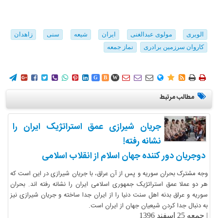
الویری
مولوی عبدالغنی
ایران
شیعه
سنی
زاهدان
کاروان سرزمین برادری
نماز جمعه
















G
B
W
مطالب مرتبط
جریان شیرازی عمق استراتژیک ایران را
نشانه رفته!
دوجریان دور کننده جهان اسلام از انقلاب اسلامی
وجه مشترک بحران سوریه و پس از آن عراق، با جریان شیرازی در این است که
هر دو عملا عمق استراتژیک جمهوری اسلامی ایران را نشانه رفته اند. بحران
سوریه و عراق بدنه اهل سنت دنیا را از ایران جدا ساخته و جریان شیرازی نیز
به دنبال جدا کردن شیعیان جهان از ایران است.
|
جمعه 25 اسفند 1396