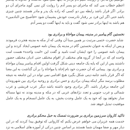
اعظم خطاب می کند که ماجرای دو پسر آدم را روایت کن نمی گوید ماجرای آن دو
برادر. اگر قرار باشد رابطه بین دو کسی که زاده یک پدر و مادر هستند چنین چیزی
باشد حتی اگر این فرد بر رفتار نادرست خودش پشیمان شود «فأصبح من النادمین»
هم باشد به اینها برادر نمی شود گفت و باید به اینها گفت دو پسر آدم.
نخستین گام پیامبر در مدینه، پیمان مواخاة و برادری بود
شاید حضرت ختمی مرتبت بر همین مبنا آن وقتی که از مکه به مدینه هجرت فرمودند
و پس از اینکه به عنوان نخستین گام در مدینه یک پیمان نامه عمومی ایجاد کردند و این
پیمان نامه عمومی را خود ایشان امت نامید و گفت این «امت واحده» هست امت
واحده ای که در آنجا از گروه های مختلف از اقوام مختلف حتی ادیان مختلف حضور
داشتند پس از این که پایه یک جامعه دینی شکل گرفت اولین اقدام پیامبر پیمان مواخاة
و برادری بود. پیمانی که آن حضرت خود نام إخاة یا مواخاة را بر آن گذاشت به این معنا
که اگر قرار باشد جامه دینی شکل بگیرد هیچ اقدامی نمی تواند در این جامعه به نتیجه
مطلوب برسد مگر اینکه پیمان برادری و حس برادری و روحیه برادری بین شهروندان
این جامعه برقرار باشد. اگر برادری وجود داشته باشد دیگر عرب قریشی و عرب
شمالی و عرب جنوبی و تعدد نژادهای عربی که در مکه و مدینه بودند نه تنها مساله
ساز نخواهد بود که خود به یک عامل وحدت بخش، به یک عامل انسجام و به یک عامل
موفقیت تبدیل خوهد شد.
تاکید کاروان سرزمین برادری بر ضرورت تمسک به حبل محکم برادری
خدمت همه عزیزان می خواهم عرض بکنم که کاروانی که توفیق پیدا کردند که در این
دیار مهر و صفا مهمان شما هستند بر اساس چنین درکی از آموزه های اسلامی به نزد