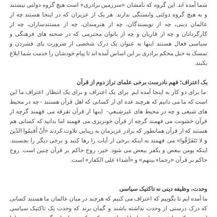
شما آمده اند. این گروه که نامشان «سرزمین برادری» است هیچ گروه دولتی نیستند
و به هیچ گروه دولتی وابستگی ندارند. هر یک از عزیزان که در اینجا هستند چه از
عالمان دینی، چه از نویسندگان، چه از هنرمندان، چه از مستندسازان، چه از
کارگردانان و چه از قاریان و چه از بانوان محترمی که در صحنه های فرهنگی و
سیاسی فعال هستند اینها به عنوان یک درک شخصی از ضرورت پای فشردن و
تمسک به حبل محکم برادری بر این اساس آمده اند تا پیام خودشان را خدمت شما ابلاغ
بکنند.
یک اعتراف؛ فهم نادرست برخی علمای تراز دوم از قرآن
ما برای دو کار به اینجا آمده ایم. برای یک اعتراف و برای یک انتظار. اعتراف ما این
است که ما می دانیم که هرچند عده ای از کسانی که اهل قرآن هستند - چه در محیط
های شیعی و چه در محیط های غیرشیعی- اینها از قرآن تفرقه می فهمند گرچه از
قرآن خشونت می فهمند گرچه از قرآن خونریزی می فهمند اما بدانید که کسانی هم
هستند که از قرآن همانطور که برادر عزیزمان به زیبایی تلاوت کردند «أنْ أَقیمُوا الدّینَ
وَ لا تَتَفَرَّقُوا» می فهمند نه اینکه برخی از آیات را رها کنند و برخی دیگر را بچسبند.
اینکه یومن ببعض و یکفر ببعض می شود. خیر، روح حاکم بر قرآن چنین است. روح
حاکم بر قرآن «رحماء بینهم» و «أشداء علی الکفار» است.
وحدت، وظیفه دینی نه تاکتیک سیاسی
ما آمده ایم تا بگوییم که اعتراف می کنیم که هرچند در میان عالمان ما هستند کسانی
که درک درستی از وحدت نداشته باشند و گمان برند که وحدت یک تاکتیک سیاسی