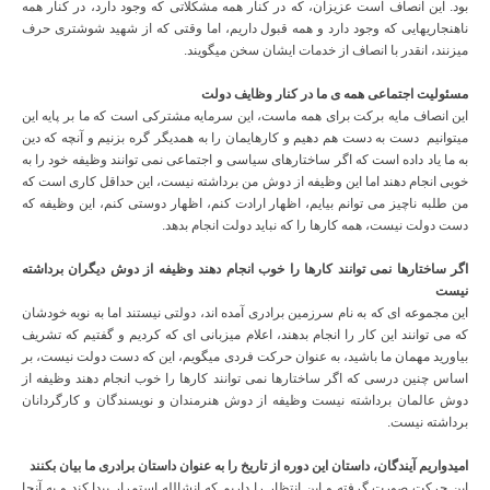
بود. این انصاف است عزیزان، که در کنار همه مشکلاتی که وجود دارد، در کنار همه
ناهنجاریهایی که وجود دارد و همه قبول داریم، اما وقتی که از شهید شوشتری حرف
میزنند، انقدر با انصاف از خدمات ایشان سخن میگویند.
مسئولیت اجتماعی همه ی ما در کنار وظایف دولت
این انصاف مایه برکت برای همه ماست، این سرمایه مشترکی است که ما بر پایه این
میتوانیم دست به دست هم دهیم و کارهایمان را به همدیگر گره بزنیم و آنچه که دین
به ما یاد داده است که اگر ساختارهای سیاسی و اجتماعی نمی توانند وظیفه خود را به
خوبی انجام دهند اما این وظیفه از دوش من برداشته نیست، این حداقل کاری است که
من طلبه ناچیز می توانم بیایم، اظهار ارادت کنم، اظهار دوستی کنم، این وظیفه که
دست دولت نیست، همه کارها را که نباید دولت انجام بدهد.
اگر ساختارها نمی توانند کارها را خوب انجام دهند وظیفه از دوش دیگران برداشته
نیست
این مجموعه ای که به نام سرزمین برادری آمده اند، دولتی نیستند اما به نوبه خودشان
که می توانند این کار را انجام بدهند، اعلام میزبانی ای که کردیم و گفتیم که تشریف
بیاورید مهمان ما باشید، به عنوان حرکت فردی میگویم، این که دست دولت نیست، بر
اساس چنین درسی که اگر ساختارها نمی توانند کارها را خوب انجام دهند وظیفه از
دوش عالمان برداشته نیست وظیفه از دوش هنرمندان و نویسندگان و کارگردانان
برداشته نیست.
امیدواریم آیندگان، داستان این دوره از تاریخ را به عنوان داستان برادری ما بیان بکنند
این حرکت صورت گرفته و این انتظار را داریم که انشالله استمرار پیدا کند و به آنجا