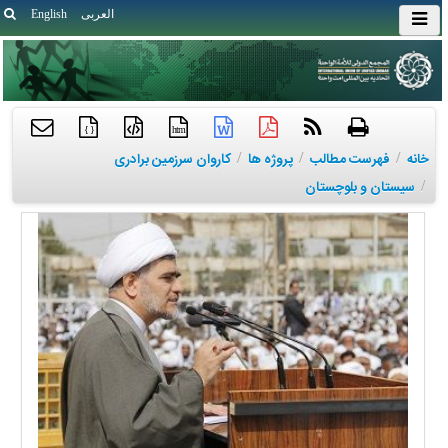
العربی
English
{ }
htm
خانه
/
فهرست مطالب
/
پروژه ها
/
کاروان سرزمین برادری
/
سیستان و بلوچستان