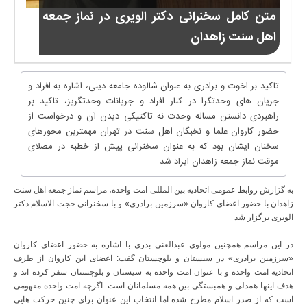
متن کامل سخنرانی دکتر الویری در نماز جمعه
اهل سنت زاهدان
تاکید بر اخوت و برادری به عنوان شالوده جامعه دینی، اشاره به افراد و
جریان های وحدت­گرا در کنار افراد و جریانات وحدت­گریز، تاکید بر
راهبردی دانستن مساله وحدت نه تاکتیکی دیدن آن و درخواست از
حضور کاروان علما و نخبگان اهل سنت در تهران مهمترین محورهای
سخنان ایشان بود که به عنوان سخنرانی پیش از خطبه در مصلای
موقت نماز جمعه زاهدان ایراد شد.
به گزارش روابط عمومی اتحادیه بین المللی امت واحده، مراسم نماز جمعه اهل سنت
زاهدان با حضور اعضای کاروان «سرزمین برادری» و با سخنرانی حجت الاسلام دکتر
الویری برگزار شد
در این مراسم همچنین مولوی عبدالغنی بدری با اشاره به حضور اعضای کاروان
«سرزمین برادری» در سیستان و بلوچستان گفت: اعضای این کاروان از طرف
اتحادیه امت واحده و با عنوان امت واحده به سیستان و بلوچستان سفر کرده اند و
هدف اینها همدلی و همبستگی بین همه مسلمانان است. اگرچه امت واحده مفهومی
است که از صدر اسلام مطرح شده اما انتخاب این عنوان برای چنین حرکت هایی