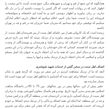
همانگونه که این جمع از قم و تهران و شهرهای دیگر، جمع شدند، آمدند تا این محبت را
اظهار کنند که در روایات آمده است که اگر کسی را دوست داشتید آن را در دل نگه
ندارید، بر زبان بیاورید و اظهار دوستی کنید و ما آمده ایم خاضعانه و متواضعانه،
فروتنانه این را خدمت شما بیان کنیم، اعلام میکنیم که انتظار داریم، اعلام آمادگی
میکنیم که توفیقی برای خود میدانیم که میزبان شما عزیزان چه در قم و چه در تهران
باشیم.
زیبنده است که یک کاروانی هم از بین علمای اهل سنت از بین هنرمندان اهل سنت، از
بین نویسندگان اهل سنت تشریف بیاورند و از نزدیک ببینند که آنچه من دارم عرض
میکنم که در کنار آن اعتراف که برخی از علما و هنرمندان و نویسندگان از وحدت
حرف نمیزنند اما هستند کسانی که جان خودشان را، زندگی خودشان را در این مسیر
گذاشته اند و دنبال اصل دینی که همه ما به آن اعتقاد داریم به عنوان یک اصل مسلم
قرآنی و اسلامی که بدان اعتقاد داریم از نزدیک بیایید و اینها را ببینید.
انصاف اهل سنت در سخن گفتن از خدمات شهید شوشتری
آنچه که ما از نزدیک مشاهده کردیم در این سفر دو روزه، که گرچه هنوز به پایان
نرسیده است، انصافا برای خود بنده که آشناییم با مناطق اهل سنت کم نبوده است اما
بسیار سازنده بود.
حقیر پیش از این، سالها پیش در بین سالهای بین 75 تا 85 در دانشگاه مذاهب
اسلامی هم مدتی مدیر گروه تاریخ بودم و هم یکسال معاون آموزشی بودم، با برادران
اهل سنت از نزدیک آشنایی دارم چه در کردستان چه در منطقه گرگان و ترکمن صحرا
و چه در این منطقه. اما اینکه این همه انصاف و پاکی را از نزدیک دیدم، انصافا بر خودم
لرزیده ام، خدمت همسفرانم نیز عرض کرده ام که چقدر این سفر برای من شیرین