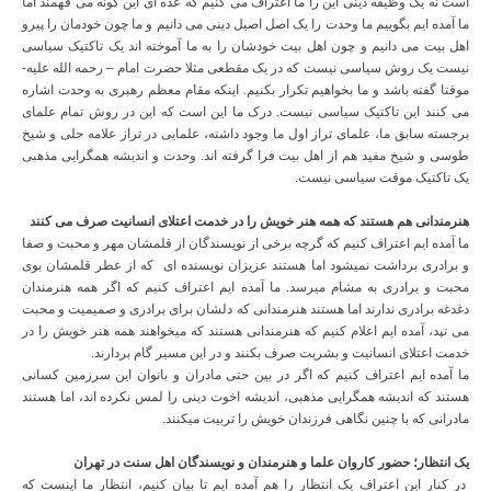
است نه یک وظیفه دینی این را ما اعتراف می کنیم که عده ای این گونه می فهمند اما
ما آمده ایم بگوییم ما وحدت را یک اصل اصیل دینی می دانیم و ما چون خودمان را پیرو
اهل بیت می دانیم و چون اهل بیت خودشان را به ما آموخته اند یک تاکتیک سیاسی
نیست یک روش سیاسی نیست که در یک مقطعی مثلا حضرت امام – رحمه الله علیه-
موقتا گفته باشد و ما بخواهیم تکرار بکنیم. اینکه مقام معظم رهبری به وحدت اشاره
می کنند این تاکتیک سیاسی نیست. درک ما این است که این در روش تمام علمای
برجسته سابق ما، علمای تراز اول ما وجود داشته، علمایی در تراز علامه حلی و شیخ
طوسی و شیخ مفید هم از اهل بیت فرا گرفته اند. وحدت و اندیشه همگرایی مذهبی
یک تاکتیک موقت سیاسی نیست.
هنرمندانی هم هستند که همه هنر خویش را در خدمت اعتلای انسانیت صرف می کنند
ما آمده ایم اعتراف کنیم که گرچه برخی از نویسندگان از قلمشان مهر و محبت و صفا
و برادری برداشت نمیشود اما هستند عزیزان نویسنده ای که از عطر قلمشان بوی
محبت و برادری به مشام میرسد. ما آمده ایم اعتراف کنیم که اگر همه هنرمندان
دغدغه برادری ندارند اما هستند هنرمندانی که دلشان برای برادری و صمیمیت و محبت
می تپد، آمده ایم اعلام کنیم که هنرمندانی هستند که میخواهند همه هنر خویش را در
خدمت اعتلای انسانیت و بشریت صرف بکنند و در این مسیر گام بردارند.
ما آمده ایم اعتراف کنیم که اگر در بین حتی مادران و بانوان این سرزمین کسانی
هستند که اندیشه همگرایی مذهبی، اندیشه اخوت دینی را لمس نکرده اند، اما هستند
مادرانی که با چنین نگاهی فرزندان خویش را تربیت میکنند.
یک انتظار؛ حضور کاروان علما و هنرمندان و نویسندگان اهل سنت در تهران
در کنار این اعتراف یک انتظار را هم آمده ایم تا بیان کنیم، انتظار ما اینست که