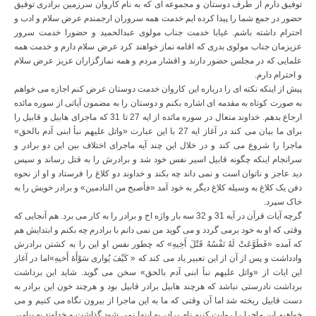
توفیق دارم از طرف دوستان و مجموعه ای که به نام کاروان سرزمین برادری توفیق
حضور در جمع شما را پیدا کرده ایم خدمت همه سروران ارجمندم عرض سلام و ادب و
احترام داشته باشم. غیابا خدمت جناب مولوی عبدالحمید و حضورا خدمت سرور
عزیزمان جناب مولوی بدری که اقامه نماز خواهند کرد عرض سلام دارم و خدمت همه
علمایی که در مجلس حضور دارند و اقشار مردم و همه نمازگزاران عزیز عرض سلام
و احترام دارم.
پیش از اینکه نکته ای را درباره این کاروان خدمت دوستان عرض کنم اجازه می خواهم
به صورت کوتاه به مقدمه ای اشاره بکنم و دوستان را به مضمون آیاتی از سوره مائده
ارجاع بدهم. خداوند متعال در سوره مائده از ایه 27 تا 31 که ماجرای هابیل و قابیل را
برای ما بیان می کند در آغاز ایه 27 با این عبارت «واتل علیهم نبأ ابنی آدم بالحق»
ماجرا را شروع می کند و در خلال این چند آیه ماجرای اختلاف بین این دو برادر و
سرانجام اینکه چگونه قابیل اسیر نفس خود شد و برادرش را به قتل رساند و سپس
دید عاجز و ناتوان است و نمی داند چه بکند و خداوند دو کلاغ را فرستاد و او از نحوه
دفن یک کلاغ به وسیله کلاغ دیگر به خود آمد «فأصبح من النادمین» و برادر خویش را به
خاک سپرد.
گرچه آیات قرآن در آیه 31 و 32 سه بار واژه اخ و برادر را به کار می برد. هم آنجایی که
وقتی که او به خود برمی گردد و می گوید من نمی دانم با برادرم چه بکنم و ابتدایش هم
که آمده «فَطَوَّعَتْ لَهُ نَفْسُهُ قَتْلَ أَخِیهِ» که چطور نفس او این را به کشتن برادرش
وادداشت و پس از آن از این تعبیر یاد می کند که « کَیْفَ یُواری سَوْأَةَ أَخیهِ»اما در آغاز
این ایات از «واتل علیهم نبأ ابنی آدم بالحق» سخن می گوید. شاید این برداشت
برداشت نادرستی نباشد که هرچند هابیل برادر قابیل بود و هرچند خون این برادر به
دست قابیل ریخته شد اما آن وقتی که ما به این ماجرا از بیرون نگاه می کنیم و می
خواهیم این ماجرا را روایت کنیم نام برادر به اینها نمی شود گذاشت و خداوند به پیامبر