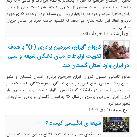
برخی از مدعیان جریانی که خود را پایبندتر به نظام می داند و مدعی – به زعم
بنده در حد شعار!- تبعیت محض از رهبری هستند هم دست کمی از برخی
رقبای ظاهرا سیاسی خود ندارد! بعبارتی در این مساله نوعی وحدت فکری وجود
دارد و اتفاقا این نکته نشان می دهد که تقسیم جامعه صرفا بر اساس جریان
سیاسی، ...
|
چهارشنبه 17 خرداد 1396
کاروان "ایران، سرزمین برادری (۲)" با هدف
تقویت ارتباطات میان نخبگان شیعه و سنی
در ایران وارد استان گلستان شد.
صالح کاهانی مسئول کاروان ایران سرزمین برادری استان گلستان و عضو
مجمع وفاق اسلامی صبح امروز در جمع نخبگان و فرهیختگان طلاب شیعه و
سنی شرق گلستان در دانشگاه گنبدکاووس اظهار داشت: برای نخستین بار
کاروان ایران سرزمین برادری در سال 93 به استان گلستان و برخی استان‌های
کشور سفر کرد.
|
پنج‌شنبه 16 دی 1395
شیعه ی انگلیسی کیست؟
یک عدّه‌ای خیال میکنند اثبات تشیّع به این است که انسان