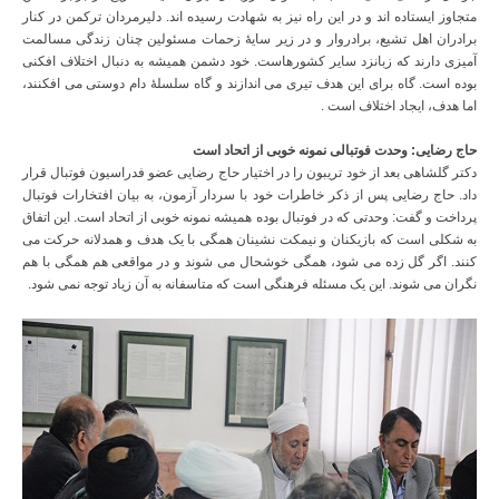
متجاوز ایستاده اند و در این راه نیز به شهادت رسیده اند. دلیرمردان ترکمن در کنار
برادران اهل تشیع، برادروار و در زیر سایۀ زحمات مسئولین چنان زندگی مسالمت
آمیزی دارند که زبانزد سایر کشورهاست. خود دشمن همیشه به دنبال اختلاف افکنی
بوده است. گاه برای این هدف تیری می اندازند و گاه سلسلۀ دام دوستی می افکنند،
اما هدف، ایجاد اختلاف است .
حاج رضایی: وحدت فوتبالی نمونه خوبی از اتحاد است
دکتر گلشاهی بعد از خود تریبون را در اختیار حاج رضایی عضو فدراسیون فوتبال قرار
داد. حاج رضایی پس از ذکر خاطرات خود با سردار آزمون، به بیان افتخارات فوتبال
پرداخت و گفت: وحدتی که در فوتبال بوده همیشه نمونه خوبی از اتحاد است. این اتفاق
به شکلی است که بازیکنان و نیمکت نشینان همگی با یک هدف و همدلانه حرکت می
کنند. اگر گل زده می شود، همگی خوشحال می شوند و در مواقعی هم همگی با هم
نگران می شوند. این یک مسئله فرهنگی است که متاسفانه به آن زیاد توجه نمی شود.