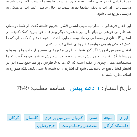
تمرکزگرایی که در حال حاضر وجود دارد، مناسب جامعه ما نیست. اعتبارات باید به
درستی بین ادارات و دیگر نهادها توزیع شود. در حال حاضر اعتبارات فرهنگی به
درستی توزیع نمی شود.
این فعال فرهنگی با اشاره به مهم دانستن قشر محروم جامعه گفت: از شما دوستان
هم قلم می خواهم این پیام ما را نیز به همراه دیگر پیام ها با خود ببرید. کمک کنید تا در
استان گلستان نیز مصطفی رحماندوست هایی داشته باشیم. نه تنها کمک مالی که ما
کمک تکنیکی هم می خواهیم تا نیروهای فعالی تربیت کنیم.
ایشان همچنین افزود: اگر گذر شما به طرف مختومقلی بیفتد و از جاده ها و تپه ها و
روستاها گذر کنید تا به مزارش برسید، قطعا در اشعارش به شما خواهد گفت که ما
مسلمانیم. همان چیزی را گفته است که الان ما به خاطرش دور هم جمع شده ایم. در
اشعار ایشان هیچ جا دیده نمی شود که اشاره ای به شیعه یا سنی بکند، بلکه همواره به
اسلام نظر داشته اند.
۱ دهه پیش
تاریخ انتشار:
| شناسه مطلب: 7849
ایران
شیعه
سنی
کاروان سرزمین برادری
گلستان
گرگان
دانشگاه گرگان
مصطفی رحماندوست
حاج رضایی