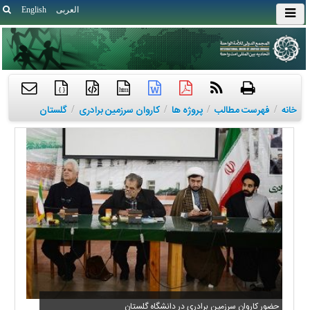
العربی
English
{ }
htm
خانه
/
فهرست مطالب
/
پروژه ها
/
کاروان سرزمین برادری
/
گلستان
حضور کاروان سرزمین برادری در دانشگاه گلستان