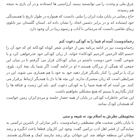
عِرق ملی و وحدت را می توانستید ببینید. آرژانتینی ها ایستادند و در آن بازی به نتیجه
هم رسیدند.
حاج رضایی در پایان ملت ایران را ملتی دانست که همواره در طول تاریخ با همبستگی
خود ایستاده اند و در برابر دشمن اتحاد را نشان داده اند. استان گلستان نیز تابلوی
زیبای نقاشی دانست که مردمانی با آداب و رسوم زیبا در آن وجود دارد.
رحماندوست: آمده ام شما را به کودکی دعوت کنم
رحماندوست نیز در ادامه برنامه پس از خواندن شعر کوتاه کودکانه ای که خود آن را
«بسم الله الرحمن الرحیم کودکانه» خواند، از زبان کودکی خود عذرخواهی کرد و با
شوخی گفت: «من دوست داشتم در میان کودکان قرار می گرفتم تا در میان این
جمعی که همگی از بزرگان هستند.» او در ادامه گفت: اگر شما یک بچۀ کرد، بلوچ،
ترک یا ترکمن را کنار یکدیگر قرار دهید خود به خود با هم همبازی می شوند. این در
شرایطی است که زبان مشترک ندارند. این بچه ها با دل با همدیگر ارتباط برقرار می
کنند. من آمده ام که همۀ شما را به کودکی دعوت کنم. باید این ژست و قیافه ها را
کنار بگذاریم تا ببینیم که هیچ مشکلی نخواهیم داشت.
این شاعر خاطرات کودکی در پایان از همه حضار جلسه و مردم ایران زمین خواست
که همچنان کودک بمانند.
مختومقلی نظرش به اسلام بود، نه شیعه و سنی
با پایان یافتن صحبت های مصطفی رحماندوست، دکتر سارلی از ناشرین ترکمنی به
نمایندگی از قشر اهل ادب ترکمن گفت: وجود این کاروان قطعا باعث انگیزه و رشد
جوانان این منطقه خواهد شد. این جوانان برای رشد نیازمند کمک و همکاری هستند.