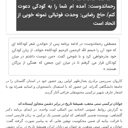
رحماندوست: آمده ام شما را به کودکی دعوت
کنم/ حاج رضایی: وحدت فوتبالی نمونه خوبی از
اتحاد است
مصطفی رحماندوست در ادامه برنامه پس از خواندن شعر کودکانه ای
که خود آن را «بسم الله الرحمن الرحیم کودکانه» خواند، از زبان کودکی
خود عذرخواهی کرد و با شوخی گفت: «من دوست داشتم در میان
کودکان قرار می گرفتم تا در میان این جمعی که همگی از بزرگان
هستند.»
کاروان سرزمین برادری بعدازظهر اولین روز حضور خود در استان گلستان را در
جامعۀ دانشگاهی گذراند. این حضور که با استقبال دانشجویان و اساتید همراه بود با
اشعار عارف شهیر ترکمنی مختومقلی فراغی آغاز گردید.
جوانان ترکمنی سنی مذهب، همیشۀ تاریخ در برابر دشمن متجاوز ایستاده اند
به گزارش روابط عمومی اتحادیه بین المللی امت واحده، در ابتدای برنامه دکتر
گلشاهی، نویسنده تفسیر گلشاهی که اولین تفسیر یک ترکمن به زبان فارسی است
با قرائت بیانیه ای ضمن محکومیت توهین هایی که به پیامبر صورت گرفته گفت:
جوانان ترکمنی سنی مذهب، به عنوان مرزبانان ایران همیشۀ تاریخ در برابر دشمن