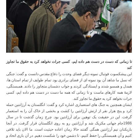
تا زمانی که دست در دست هم داده ایم، کسی جرات نخواهد کرد به حقوق ما تجاوز
کند
این پیشکسوت فوتبال نمونه دیگر فضای وحدت را دفاع مقدس دانست و گفت: جنگی
که نسل ما شاهد آن بود نمونه ای از فضای برادری بود. تمام طوایف از تمام استان ها،
همدل و همسو شدند و ایستادگی کردند و جواب دشمنان متجاوز را دادند. همبستگی،
لازمۀ همه کارهای ماست و تا زمانی که همه ما دست در دست هم داده ایم، کسی
جرات نخواهد کرد به حقوق ما تجاوز کند.
ایشان همچنین به جنگ های استعماری اشاره کرد و گفت: انگلستان به آرژانتین حمله
کرد و پنج هزار نفر از ارتش آرژانتین را کشت و بخشی از خاک آن را به استعمار
گرفت. این در حقیقت یک توهین برای آرژانتین بود. چرخ زمان گذشت تا در سال
1986جام جهانی مکزیک شد و آرژانتین رو به روی انگلستان قرار گرفت. در آنجا
بازیکنان تیم آرژانتین همگی گفتند حالا زمان اعاده حیثیت است. ما الان باید تلافی
کنیم و آن همبستگی را حفظ کنیم، تا دشمن خود را شکست دهیم. در آن بازی اتحاد و