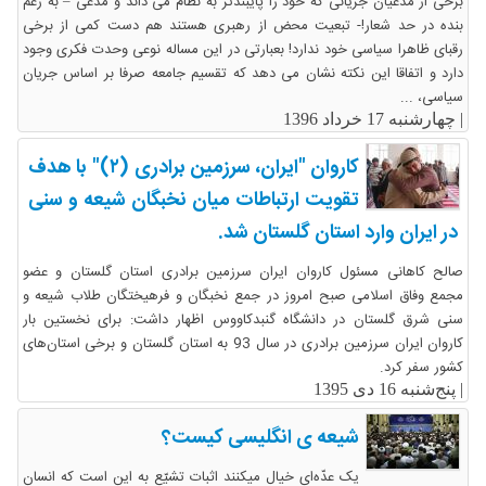
برخی از مدعیان جریانی که خود را پایبندتر به نظام می داند و مدعی – به زعم
بنده در حد شعار!- تبعیت محض از رهبری هستند هم دست کمی از برخی
رقبای ظاهرا سیاسی خود ندارد! بعبارتی در این مساله نوعی وحدت فکری وجود
دارد و اتفاقا این نکته نشان می دهد که تقسیم جامعه صرفا بر اساس جریان
سیاسی، ...
|
چهارشنبه 17 خرداد 1396
کاروان "ایران، سرزمین برادری (۲)" با هدف
تقویت ارتباطات میان نخبگان شیعه و سنی
در ایران وارد استان گلستان شد.
صالح کاهانی مسئول کاروان ایران سرزمین برادری استان گلستان و عضو
مجمع وفاق اسلامی صبح امروز در جمع نخبگان و فرهیختگان طلاب شیعه و
سنی شرق گلستان در دانشگاه گنبدکاووس اظهار داشت: برای نخستین بار
کاروان ایران سرزمین برادری در سال 93 به استان گلستان و برخی استان‌های
کشور سفر کرد.
|
پنج‌شنبه 16 دی 1395
شیعه ی انگلیسی کیست؟
یک عدّه‌ای خیال میکنند اثبات تشیّع به این است که انسان