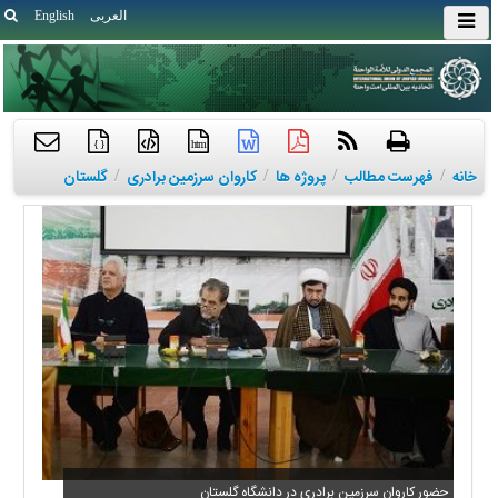
العربی
English
{ }
htm
خانه
/
فهرست مطالب
/
پروژه ها
/
کاروان سرزمین برادری
/
گلستان
حضور کاروان سرزمین برادری در دانشگاه گلستان