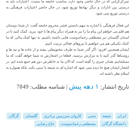
تمرکزگرایی که در حال حاضر وجود دارد، مناسب جامعه ما نیست. اعتبارات باید به
درستی بین ادارات و دیگر نهادها توزیع شود. در حال حاضر اعتبارات فرهنگی به
درستی توزیع نمی شود.
این فعال فرهنگی با اشاره به مهم دانستن قشر محروم جامعه گفت: از شما دوستان
هم قلم می خواهم این پیام ما را نیز به همراه دیگر پیام ها با خود ببرید. کمک کنید تا در
استان گلستان نیز مصطفی رحماندوست هایی داشته باشیم. نه تنها کمک مالی که ما
کمک تکنیکی هم می خواهیم تا نیروهای فعالی تربیت کنیم.
ایشان همچنین افزود: اگر گذر شما به طرف مختومقلی بیفتد و از جاده ها و تپه ها و
روستاها گذر کنید تا به مزارش برسید، قطعا در اشعارش به شما خواهد گفت که ما
مسلمانیم. همان چیزی را گفته است که الان ما به خاطرش دور هم جمع شده ایم. در
اشعار ایشان هیچ جا دیده نمی شود که اشاره ای به شیعه یا سنی بکند، بلکه همواره به
اسلام نظر داشته اند.
۱ دهه پیش
تاریخ انتشار:
| شناسه مطلب: 7849
ایران
شیعه
سنی
کاروان سرزمین برادری
گلستان
گرگان
دانشگاه گرگان
مصطفی رحماندوست
حاج رضایی