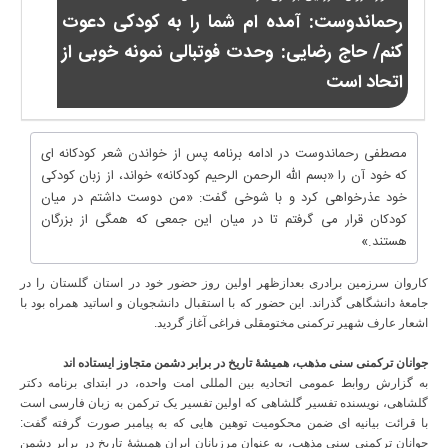
رحماندوست: آمده ام شما را به کودکی دعوت
کنم/ حاج رضایی: وحدت فوتبالی نمونه خوبی از
اتحاد است
مصطفی رحماندوست در ادامه برنامه پس از خواندن شعر کودکانه ای
که خود آن را «بسم الله الرحمن الرحیم کودکانه» خواند، از زبان کودکی
خود عذرخواهی کرد و با شوخی گفت: «من دوست داشتم در میان
کودکان قرار می گرفتم تا در میان این جمعی که همگی از بزرگان
هستند.»
کاروان سرزمین برادری بعدازظهر اولین روز حضور خود در استان گلستان را در
جامعۀ دانشگاهی گذراند. این حضور که با استقبال دانشجویان و اساتید همراه بود با
اشعار عارف شهیر ترکمنی مختومقلی فراغی آغاز گردید.
جوانان ترکمنی سنی مذهب، همیشۀ تاریخ در برابر دشمن متجاوز ایستاده اند
به گزارش روابط عمومی اتحادیه بین المللی امت واحده، در ابتدای برنامه دکتر
گلشاهی، نویسنده تفسیر گلشاهی که اولین تفسیر یک ترکمن به زبان فارسی است
با قرائت بیانیه ای ضمن محکومیت توهین هایی که به پیامبر صورت گرفته گفت:
جوانان ترکمنی سنی مذهب، به عنوان مرزبانان ایران همیشۀ تاریخ در برابر دشمن