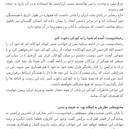
عِرق ملی و وحدت را می توانستید ببینید. آرژانتینی ها ایستادند و در آن بازی به نتیجه
هم رسیدند.
حاج رضایی در پایان ملت ایران را ملتی دانست که همواره در طول تاریخ با همبستگی
خود ایستاده اند و در برابر دشمن اتحاد را نشان داده اند. استان گلستان نیز تابلوی
زیبای نقاشی دانست که مردمانی با آداب و رسوم زیبا در آن وجود دارد.
رحماندوست: آمده ام شما را به کودکی دعوت کنم
رحماندوست نیز در ادامه برنامه پس از خواندن شعر کوتاه کودکانه ای که خود آن را
«بسم الله الرحمن الرحیم کودکانه» خواند، از زبان کودکی خود عذرخواهی کرد و با
شوخی گفت: «من دوست داشتم در میان کودکان قرار می گرفتم تا در میان این
جمعی که همگی از بزرگان هستند.» او در ادامه گفت: اگر شما یک بچۀ کرد، بلوچ،
ترک یا ترکمن را کنار یکدیگر قرار دهید خود به خود با هم همبازی می شوند. این در
شرایطی است که زبان مشترک ندارند. این بچه ها با دل با همدیگر ارتباط برقرار می
کنند. من آمده ام که همۀ شما را به کودکی دعوت کنم. باید این ژست و قیافه ها را
کنار بگذاریم تا ببینیم که هیچ مشکلی نخواهیم داشت.
این شاعر خاطرات کودکی در پایان از همه حضار جلسه و مردم ایران زمین خواست
که همچنان کودک بمانند.
مختومقلی نظرش به اسلام بود، نه شیعه و سنی
با پایان یافتن صحبت های مصطفی رحماندوست، دکتر سارلی از ناشرین ترکمنی به
نمایندگی از قشر اهل ادب ترکمن گفت: وجود این کاروان قطعا باعث انگیزه و رشد
جوانان این منطقه خواهد شد. این جوانان برای رشد نیازمند کمک و همکاری هستند.