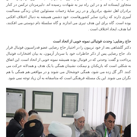
متجاوز ایستاده اند و در این راه نیز به شهادت رسیده اند. دلیرمردان ترکمن در کنار
برادران اهل تشیع، برادروار و در زیر سایۀ زحمات مسئولین چنان زندگی مسالمت
آمیزی دارند که زبانزد سایر کشورهاست. خود دشمن همیشه به دنبال اختلاف افکنی
بوده است. گاه برای این هدف تیری می اندازند و گاه سلسلۀ دام دوستی می افکنند،
اما هدف، ایجاد اختلاف است .
حاج رضایی: وحدت فوتبالی نمونه خوبی از اتحاد است
دکتر گلشاهی بعد از خود تریبون را در اختیار حاج رضایی عضو فدراسیون فوتبال قرار
داد. حاج رضایی پس از ذکر خاطرات خود با سردار آزمون، به بیان افتخارات فوتبال
پرداخت و گفت: وحدتی که در فوتبال بوده همیشه نمونه خوبی از اتحاد است. این اتفاق
به شکلی است که بازیکنان و نیمکت نشینان همگی با یک هدف و همدلانه حرکت می
کنند. اگر گل زده می شود، همگی خوشحال می شوند و در مواقعی هم همگی با هم
نگران می شوند. این یک مسئله فرهنگی است که متاسفانه به آن زیاد توجه نمی شود.