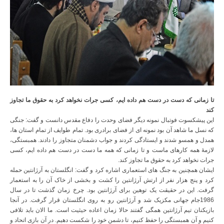
تا زمانی که دست در دست هم داده ایم، کسی جرات نخواهد کرد به حقوق ما تجاوز
کند
این پیشکسوت فوتبال نمونه دیگر فضای وحدت را دفاع مقدس دانست و گفت: جنگی
که نسل ما شاهد آن بود نمونه ای از فضای برادری بود. تمام طوایف از تمام استان ها،
همدل و همسو شدند و ایستادگی کردند و جواب دشمنان متجاوز را دادند. همبستگی،
لازمۀ همه کارهای ماست و تا زمانی که همه ما دست در دست هم داده ایم، کسی
جرات نخواهد کرد به حقوق ما تجاوز کند.
ایشان همچنین به جنگ های استعماری اشاره کرد و گفت: انگلستان به آرژانتین حمله
کرد و پنج هزار نفر از ارتش آرژانتین را کشت و بخشی از خاک آن را به استعمار
گرفت. این در حقیقت یک توهین برای آرژانتین بود. چرخ زمان گذشت تا در سال
1986جام جهانی مکزیک شد و آرژانتین رو به روی انگلستان قرار گرفت. در آنجا
بازیکنان تیم آرژانتین همگی گفتند حالا زمان اعاده حیثیت است. ما الان باید تلافی
کنیم و آن همبستگی را حفظ کنیم، تا دشمن خود را شکست دهیم. در آن بازی اتحاد و