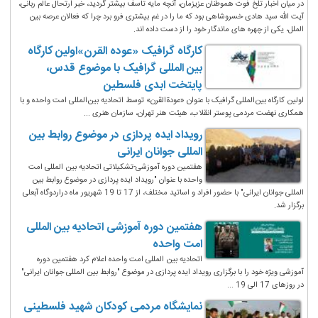
در میان اخبار تلخ فوت هموطنان عزیزمان، آنچه مایه تاسف بیشتر گردید، خبر ارتحال عالم ربانی،
آیت الله سید هادی خسروشاهی بود که ما را در غم بیشتری فرو برد چرا که فعالان عرصه بین
الملل، یکی از چهره های ماندگار خود را از دست داده اند.
کارگاه گرافیک «عوده القرن»اولین کارگاه
بین المللی گرافیک با موضوع قدس،
پایتخت ابدی فلسطین
اولین کارگاه بین‌المللی گرافیک با عنوان «عودةالقرن» توسط اتحادیه بین‌المللی امت واحده و با
همکاری نهضت مردمی پوستر انقلاب، هیئت هنر تهران، سازمان هنری ...
رویداد ایده پردازی در موضوع روابط بین
المللی جوانان ایرانی
هفتمین دوره آموزشی-تشکیلاتی اتحادیه بین المللی امت
واحده با عنوان "رویداد ایده پردازی در موضوع روابط بین
المللی جوانان ایرانی" با حضور افراد و اساتید مختلف، از 17 تا 19 شهریور ماه دراردوگاه آبعلی
برگزار شد.
هفتمین دوره آموزشی اتحادیه بین المللی
امت واحده
اتحادیه بین المللی امت واحده اعلام کرد هفتمین دوره
آموزشی ویژه خود را با برگزاری رویداد ایده پردازی در موضوع "روابط بین المللی جوانان ایرانی"
در روزهای 17 الی 19 ...
نمایشگاه مردمی کودکان شهید فلسطینی