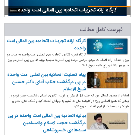
کارگاه ارائه تجربیات اتحادیه بین المللی امت واحده
فهرست کامل مطالب
کارگاه ارائه تجربیات اتحادیه بین المللی امت
واحده
کارگاه تجربه نگاری اتحادیه بین المللی امت واحده به مدت دو
روز با هدف ارائه اقدامات موفق مردمی عرصه بین الملل با سهمیه ویژه فعالین بین الملل در روز
های چهارشنبه و پنج شنبه مورخ ۸و۹ ...
پیام تسلیت اتحادیه بین المللی امت واحده
در پی درگذشت جناب آقای دکتر حسین
شیخ الاسلام
ایشان از معدود کسانی بود که حتی قبل از برگزاری اولین کاروان آسیایی شکست حصر غزه و در
زمانی که هنوز اقدامی ویژه در کارنامه مان نداشتیم به جوانان اعتماد کرد و کمک های معنوی
خودش در حمایت از این اقدام را دریغ نکرد.
بیانیه اتحادیه بین المللی امت واحده در پی
درگذشت حجت‌الاسلام والمسلمین
سیدهادی خسروشاهی