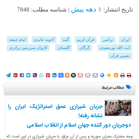
۱ دهه پیش
تاریخ انتشار:
| شناسه مطلب: 7848
ایران
ترکمن
قرآن کریم
گنبد
آخوند عابدی
امام جمعه
آیت الله نورمفیدی
گرگان
گلستان
کاروان سرزمین برادری
تفسیر قرآن
















G
B
W
مطالب مرتبط
جریان شیرازی عمق استراتژیک ایران را
نشانه رفته!
دوجریان دور کننده جهان اسلام از انقلاب اسلامی
وجه مشترک بحران سوریه و پس از آن عراق، با جریان شیرازی در این است که