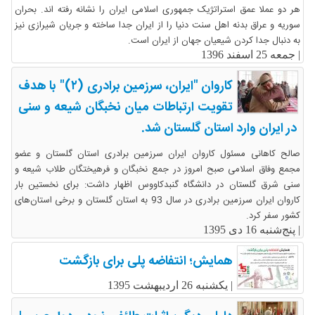
هر دو عملا عمق استراتژیک جمهوری اسلامی ایران را نشانه رفته اند. بحران
سوریه و عراق بدنه اهل سنت دنیا را از ایران جدا ساخته و جریان شیرازی نیز
به دنبال جدا کردن شیعیان جهان از ایران است.
|
جمعه 25 اسفند 1396
کاروان "ایران، سرزمین برادری (۲)" با هدف
تقویت ارتباطات میان نخبگان شیعه و سنی
در ایران وارد استان گلستان شد.
صالح کاهانی مسئول کاروان ایران سرزمین برادری استان گلستان و عضو
مجمع وفاق اسلامی صبح امروز در جمع نخبگان و فرهیختگان طلاب شیعه و
سنی شرق گلستان در دانشگاه گنبدکاووس اظهار داشت: برای نخستین بار
کاروان ایران سرزمین برادری در سال 93 به استان گلستان و برخی استان‌های
کشور سفر کرد.
|
پنج‌شنبه 16 دی 1395
همایش؛ انتفاضه پلی برای بازگشت
|
یکشنبه 26 اردیبهشت 1395