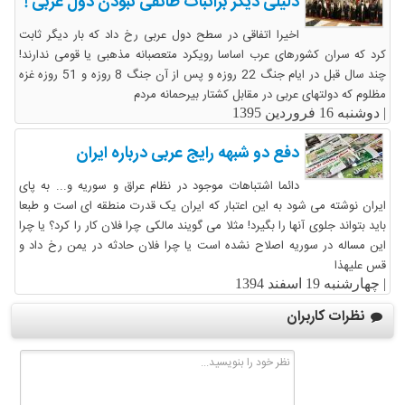
دلیلی دیگر براثبات طائفی نبودن دول عربی !
اخیرا اتفاقی در سطح دول عربی رخ داد که بار دیگر ثابت
کرد که سران کشورهای عرب اساسا رویکرد متعصبانه مذهبی یا قومی ندارند!
چند سال قبل در ایام جنگ 22 روزه و پس از آن جنگ 8 روزه و 51 روزه غزه
مظلوم که دولتهای عربی در مقابل کشتار بیرحمانه مردم
|
دوشنبه 16 فروردین 1395
دفع دو شبهه رایج عربی درباره ایران
دائما اشتباهات موجود در نظام عراق و سوریه و... به پای
ایران نوشته می شود به این اعتبار که ایران یک قدرت منطقه ای است و طبعا
باید بتواند جلوی آنها را بگیرد! مثلا می گویند مالکی چرا فلان کار را کرد؟ یا چرا
این مساله در سوریه اصلاح نشده است یا چرا فلان حادثه در یمن رخ داد و
قس علیهذا
|
چهارشنبه 19 اسفند 1394
نظرات کاربران