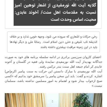
گلایه آیت الله نورمفیدی از اشعار توهین آمیز
نسبت به مقدسات اهل سنت/ آخوند عابدی:
محبت، اساس وحدت است
رخی حرکات و اشعاری که سروده می شود، وجهه خوبی ندارد و بر خلاف
اندیشه ناب شیعی و حتی دین اسلام است. رسانۀ ملی و دیگر نهادها
باید در این زمینه مراقبت بیشتری داشته باشند
اعضای کاروان سرزمین برادری در ادامه سلسله برنامه های خود به صورت
جداگانه به
دیدار آیت الله نورمفیدی نمایندۀ ولی فقیه در گلستان و آخوند
عابدی کر امام جمعه اهل سنت بندر ترکمن رفتند
.
آیت الله نورمفیدی با مبارک دانستن این حرکت به سنت پیامبر اکرم(ص)
اشاره
کرده و گفت: باید این سخن پیامبر را سرمشق خود بدانیم که «کسی
صبح از
خواب بیدار شود و اهتمام به امور مسلمین نداشته باشد، مسلمان
نیست
.
»