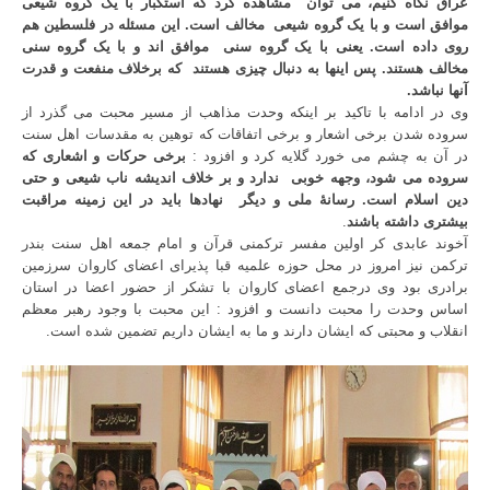
عراق نگاه کنیم، می توان
مشاهده کرد که استکبار با یک گروه شیعی
موافق است و با یک گروه شیعی
مخالف است. این مسئله در فلسطین هم
روی داده است. یعنی با یک گروه سنی
موافق اند و با یک گروه سنی
مخالف هستند. پس اینها به دنبال چیزی هستند
که برخلاف منفعت و قدرت
آنها نباشد
.
وی در ادامه با تاکید بر اینکه وحدت مذاهب از مسیر محبت می گذرد از
سروده شدن برخی اشعار و برخی اتفاقات که توهین به مقدسات اهل سنت
در آن به چشم می خورد گلایه کرد و افزود :
برخی حرکات و اشعاری که
سروده می شود، وجهه خوبی
ندارد و بر خلاف اندیشه ناب شیعی و حتی
دین اسلام است. رسانۀ ملی و دیگر
نهادها باید در این زمینه مراقبت
بیشتری داشته باشند
.
آخوند عابدی کر اولین مفسر ترکمنی قرآن و امام جمعه اهل سنت بندر
ترکمن نیز امروز در محل حوزه علمیه قبا پذیرای اعضای کاروان سرزمین
برادری بود وی درجمع اعضای کاروان با تشکر از حضور اعضا در استان
اساس وحدت را محبت دانست و افزود : این محبت با وجود رهبر معظم
انقلاب و محبتی که ایشان دارند و ما به ایشان داریم تضمین شده است.