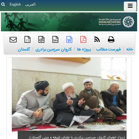
العربی
English
{ }
htm
خانه
/
فهرست مطالب
/
پروژه ها
/
کاروان سرزمین برادری
/
گلستان
دیدار اعضای کاروان سرزمین برادری با علمای شیعه و سنی گلستان/