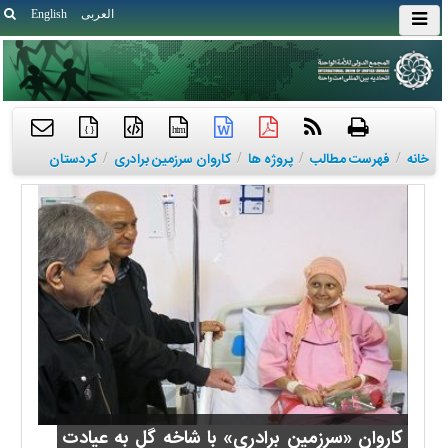
العربی
English
{ }
htm
خانه
/
فهرست مطالب
/
پروژه ها
/
کاروان سرزمین برادری
/
کردستان
کاروان «سرزمین برادری» با شاخه گل به عیادت