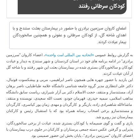
کودکان سرطانی رفتند
اعضای کاروان سرزمین برادری با حضور در بیمارستان بعثت سنندج و با
اهدای شاخه گل، از کودکان سرطانی و عفونی و همچنین سالخوردگان
بیمار عیادت کردند.
به گزارش روابط عمومی
«اتحادیه بین المللی امت واحده»
، اعضاء کاروان "سرزمین
برادری" در ادامه برنامه های خود در استان کردستان و شهر سنندج به دیدار و عیادت
کودکان و سالخوردگان بستری شده در بیمارستان بعثت این شهر رفتند و با شاخه گل
از آنان عیادت کردند.
این بازدید با حضور چهره هایی همچون ناصر ابراهیمی، مربی و پیشکسوت فوتبال،
دکتر علی انتظاری مدیر گروه جامعه شناسی دانشگاه علامه طباطبایی، ناصر برهان
آزاد، مستندساز و منتقد، حجت الاسلام دکتر بی آزار شیرازی، ریاست سابق دانشگاه
مذاهب اسلامی، سمیه حیدری، قهرمان جودو، نعمت الله سعیدی، نویسنده و منتقد،
ماشاءالله شاهمرادی زاده، بازیگر و کارگردان و مهدی زمان پور کیاسری، کارگردان
و مستندسازو برخی اصحاب رسانه همراه بود که با استقبال رئیس و کارکنان
بیمارستان نیز روبرو شد.
بازی و گفت و گوی صمیمانه با کودکان بستری شده، عیادت از برخی سالخوردگان،
پذیرایی و گرفتن عکس دسته جمعی پرستاران و کارکنان در جلوی درب بیمارستان با
اعضای کاروان "سرزمین برادری"، پایان بخش این حضور صمیمی بود.