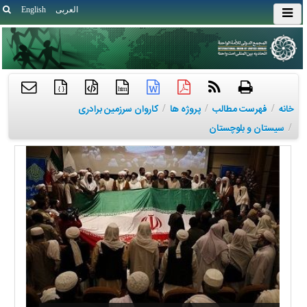
العربی
English
{ }
htm
خانه
/
فهرست مطالب
/
پروژه ها
/
کاروان سرزمین برادری
/
سیستان و بلوچستان