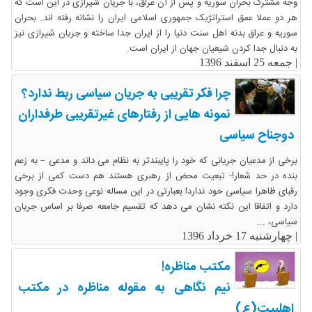
وجه مشترک بحران سوریه و پس از آن عراق، با جریان شیرازی در این است که
هر دو عملا عمق استراتژیک جمهوری اسلامی ایران را نشانه رفته اند. بحران
سوریه و عراق بدنه اهل سنت دنیا را از ایران جدا ساخته و جریان شیرازی نیز
به دنبال جدا کردن شیعیان جهان از ایران است.
|
جمعه 25 اسفند 1396
چرا فکر تقریبی به جریان سیاسی ربط ندارد؟
نمونه هایی از رفتارهای غیرتقریبی طرفداران
دوجناح سیاسی
برخی از مدعیان جریانی که خود را پایبندتر به نظام می داند و مدعی – به زعم
بنده در حد شعار!- تبعیت محض از رهبری هستند هم دست کمی از برخی
رقبای ظاهرا سیاسی خود ندارد! بعبارتی در این مساله نوعی وحدت فکری وجود
دارد و اتفاقا این نکته نشان می دهد که تقسیم جامعه صرفا بر اساس جریان
سیاسی، ...
|
چهارشنبه 17 خرداد 1396
مکتب مناظره!
نیم نگاهی به مقوله مناظره در مکتب
اهلبیت(ع)