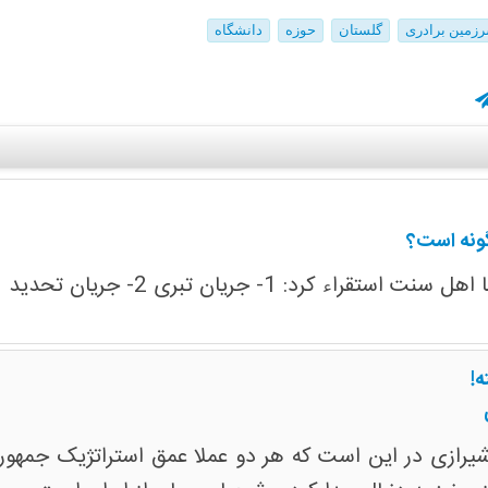
رزمین برادری
گلستان
حوزه
دانشگاه
ونه است؟
د 3-جریان تحدی 4- جریان تمدنی 5-جریان سکولار
ه!
رازی در این است که هر دو عملا عمق استراتژیک جمهوری ا