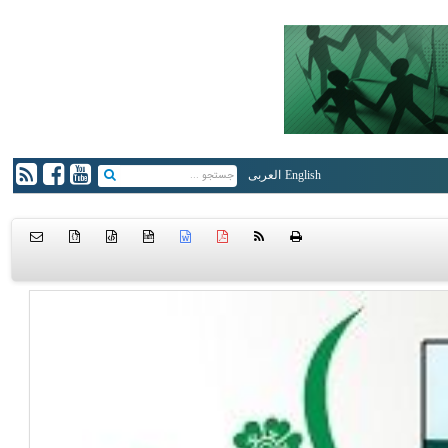
English
العربی
{ }
htm