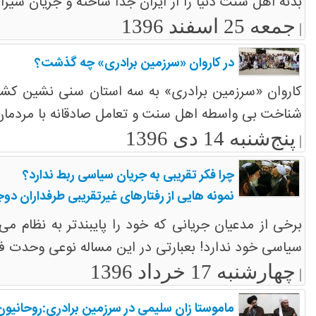
بدنه اهل سنت دنیا را از ایران جدا ساخته و جریان شیرا
جمعه 25 اسفند 1396
|
در کاروان «سرزمین برادری» چه گذشت؟
کاروان «سرزمین برادری» به سه استان سنی نشین کشو
شناخت بی واسطه اهل سنت و تعامل صادقانه با مردمان آن
پنج‌شنبه 14 دی 1396
|
چرا فکر تقریبی به جریان سیاسی ربط ندارد؟
نمونه هایی از رفتارهای غیرتقریبی طرفداران دو
برخی از مدعیان جریانی که خود را پایبندتر به نظام
سیاسی خود ندارد! بعبارتی در این مساله نوعی وحدت فک
چهارشنبه 17 خرداد 1396
|
ماموستا زان سلیمی در سرزمین برادری:روحانیو