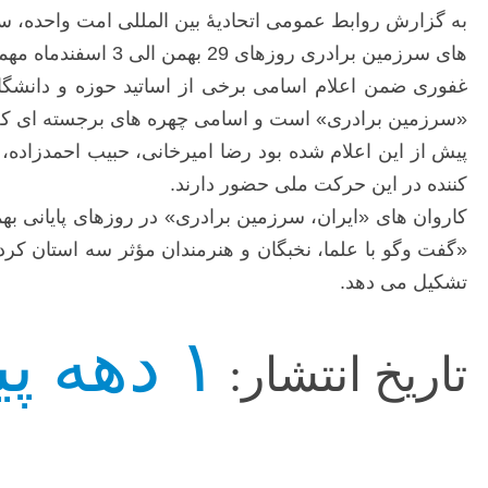
به گزارش روابط عمومی اتحادیۀ بین المللی امت واحده، سی
های سرزمین برادری روزهای 29 بهمن الی 3 اسفندماه مهمان اهل سنت استان های «سیستان وبلوچستان»، «کردستان» و «گلستان» هستند.
غفوری ضمن اعلام اسامی برخی از اساتید حوزه و دانشگاه
«سرزمین برادری» است و اسامی چهره های برجسته ای که د
پیش از این اعلام شده بود رضا امیرخانی، حبیب احمدز
کننده در این حرکت ملی حضور دارند.
کاروان های «ایران، سرزمین برادری» در روزهای پایانی ب
«گفت وگو با علما، نخبگان و هنرمندان مؤثر سه استان کر
تشکیل می دهد.
۱ دهه پیش
تاریخ انتشار: