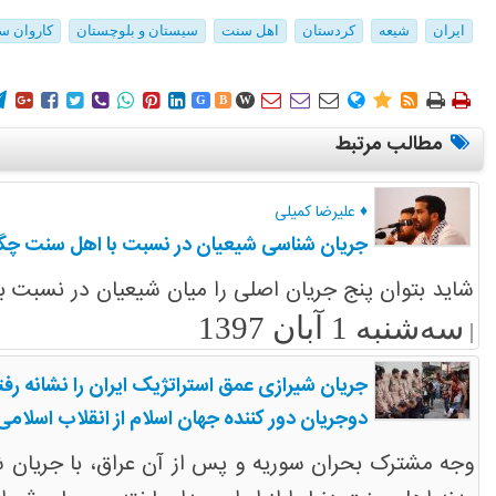
ایران
شیعه
کردستان
اهل سنت
سیستان و بلوچستان
کاروان س
















G
B
W
مطالب مرتبط
♦ علیرضا کمیلی
جریان شناسی شیعیان در نسبت با اهل سنت چگ
شاید بتوان پنج جریان اصلی را میان شیعیان در نسبت با اهل سنت استقراء کرد: 1- جریان تبری 2- جریان تحدی
سه‌شنبه 1 آبان 1397
|
جریان شیرازی عمق استراتژیک ایران را نشانه رفت
دوجریان دور کننده جهان اسلام از انقلاب اسلامی
وجه مشترک بحران سوریه و پس از آن عراق، با جریان شی